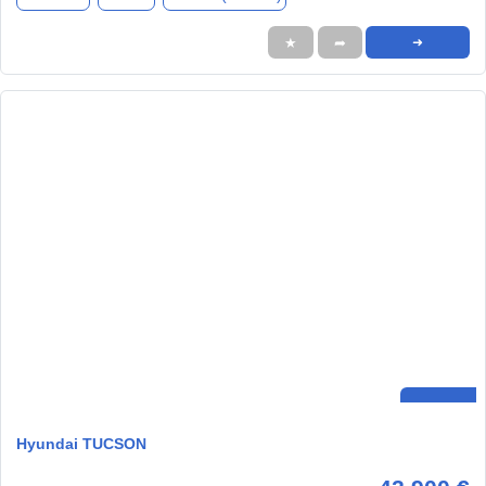
★
➦
➜
Hyundai TUCSON