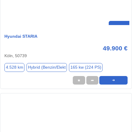
Hyundai STARIA
49.900 €
Köln, 50739
4.528 km
Hybrid (Benzin/Elekt
165 kw (224 PS)
★
➦
➜