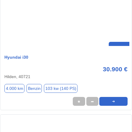
Hyundai i30
30.900 €
Hilden, 40721
4.000 km
Benzin
103 kw (140 PS)
★
➦
➜