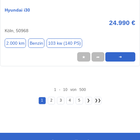
Hyundai i30
24.990 €
Köln, 50968
2.000 km
Benzin
103 kw (140 PS)
★
➦
➜
1 - 10 von 500
1
2
3
4
5
❯
❯❯