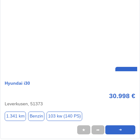
Hyundai i30
30.998 €
Leverkusen, 51373
1.341 km
Benzin
103 kw (140 PS)
★
➦
➜