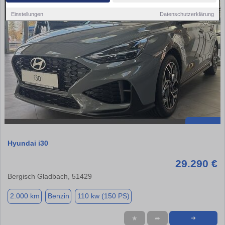
Einstellungen
Datenschutzerklärung
Hyundai i30
29.290 €
Bergisch Gladbach, 51429
2.000 km
Benzin
110 kw (150 PS)
★
➦
➜