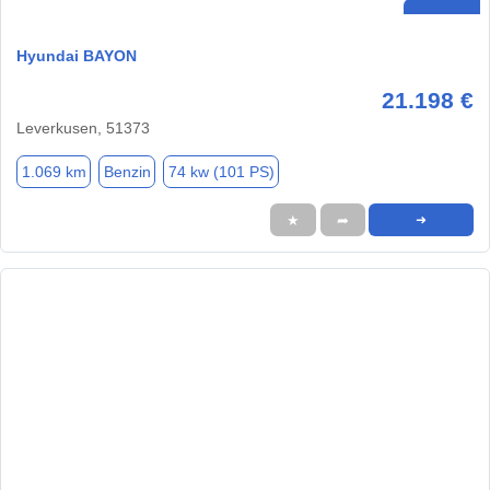
Hyundai BAYON
21.198 €
Leverkusen, 51373
1.069 km
Benzin
74 kw (101 PS)
★
➦
➜