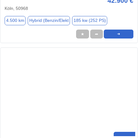
42.900 €
Köln, 50968
4.500 km
Hybrid (Benzin/Elekt
185 kw (252 PS)
★
➦
➜