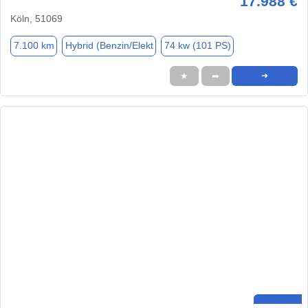
17.988 €
Köln, 51069
7.100 km
Hybrid (Benzin/Elekt
74 kw (101 PS)
★
➦
➜