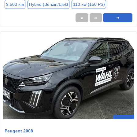
9.500 km
Hybrid (Benzin/Elekt
110 kw (150 PS)
★
➦
➜
Peugeot 2008