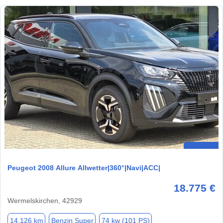
Peugeot 2008 Allure Allwetter|360°|Navi|ACC|
18.775 €
Wermelskirchen, 42929
14.126 km
Benzin Super
74 kw (101 PS)