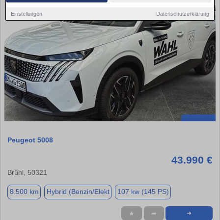
Einstellungen
Datenschutzerklärung
Peugeot 5008
43.990 €
Brühl, 50321
8.500 km
Hybrid (Benzin/Elekt
107 kw (145 PS)
★
➦
➜