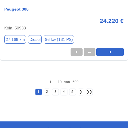
Peugeot 308
24.220 €
Köln, 50933
27.168 km
Diesel
96 kw (131 PS)
★
➦
➜
1 - 10 von 500
1
2
3
4
5
❯
❯❯