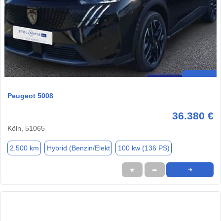
Peugeot 5008
36.380 €
Köln, 51065
2.500 km
Hybrid (Benzin/Elekt
100 kw (136 PS)
★
➦
➜