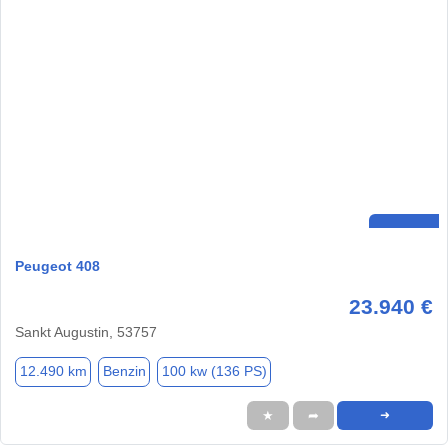
Peugeot 408
23.940 €
Sankt Augustin, 53757
12.490 km
Benzin
100 kw (136 PS)
★
➦
➜