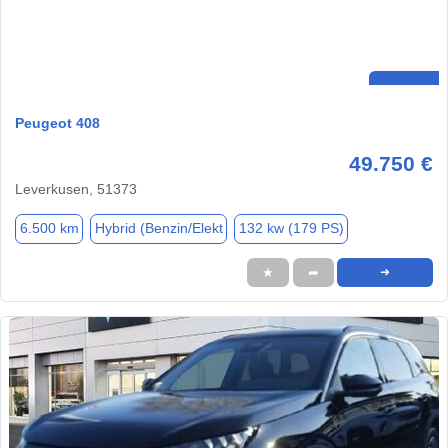
Peugeot 408
49.750 €
Leverkusen, 51373
6.500 km
Hybrid (Benzin/Elekt
132 kw (179 PS)
★
➦
➜