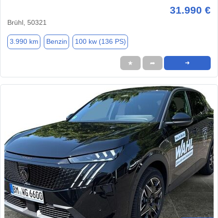
31.990 €
Brühl, 50321
3.990 km
Benzin
100 kw (136 PS)
★
➦
➜