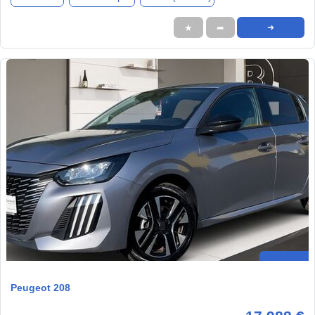
★
➦
➜
Peugeot 208