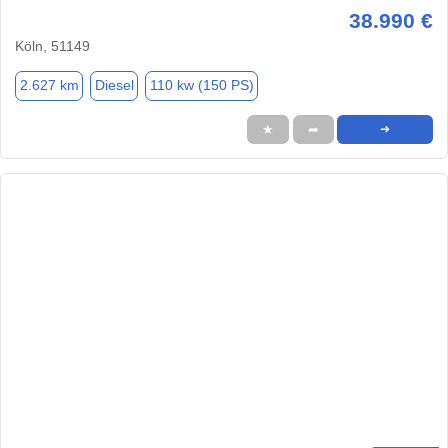
38.990 €
Köln, 51149
2.627 km
Diesel
110 kw (150 PS)
★
➦
➜