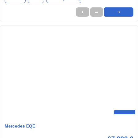
★
➦
➜
Mercedes EQE