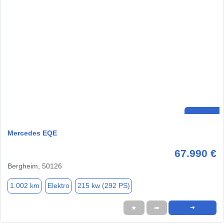
Mercedes EQE
67.990 €
Bergheim, 50126
1.002 km
Elektro
215 kw (292 PS)
★
➦
➜