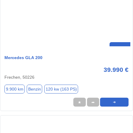
Mercedes GLA 200
39.990 €
Frechen, 50226
9.900 km
Benzin
120 kw (163 PS)
★
➦
➜