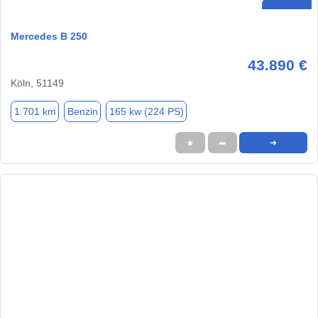
Mercedes B 250
43.890 €
Köln, 51149
1.701 km
Benzin
165 kw (224 PS)
★
➦
➜