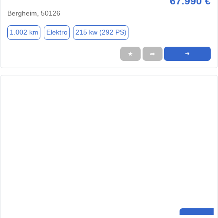
67.990 €
Bergheim, 50126
1.002 km
Elektro
215 kw (292 PS)
★
➦
➜