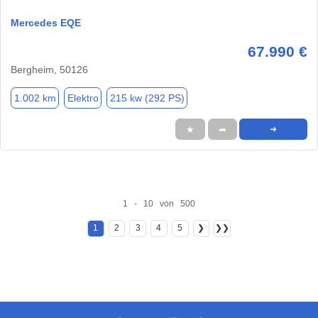
Mercedes EQE
67.990 €
Bergheim, 50126
1.002 km
Elektro
215 kw (292 PS)
★
➦
➜
1 - 10 von 500
1
2
3
4
5
❯
❯❯