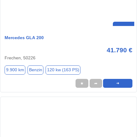
Mercedes GLA 200
41.790 €
Frechen, 50226
9.900 km
Benzin
120 kw (163 PS)
★
➦
➜