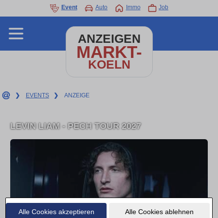
Event
Auto
Immo
Job
ANZEIGEN
MARKT-
KOELN
❯
EVENTS
❯
ANZEIGE
LEVIN LIAM - PECH TOUR 2027
Alle Cookies akzeptieren
Alle Cookies ablehnen