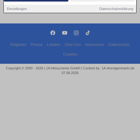
Keine Eventanzeigen gefunden!
Einstellungen
Datenschutzerklärung
Ratgeber
Presse
Lokales
Über Uns
Impressum
Datenschutz
Cookies
Copyright © 2000 - 2026 | 1A Infosysteme GmbH | Content by: 1A-Anzeigenmarkt.de
07.08.2026