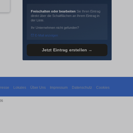
Freischalten oder bearbeiten
Sie Ihren Eintrag
direkt über die Schaltflächen an Ihrem Eintrag in
der Liste.
Ihr Unternehmen nicht gefunden?
E-Mail anzeigen
Jetzt Eintrag erstellen →
resse
Lokales
Über Uns
Impressum
Datenschutz
Cookies
26