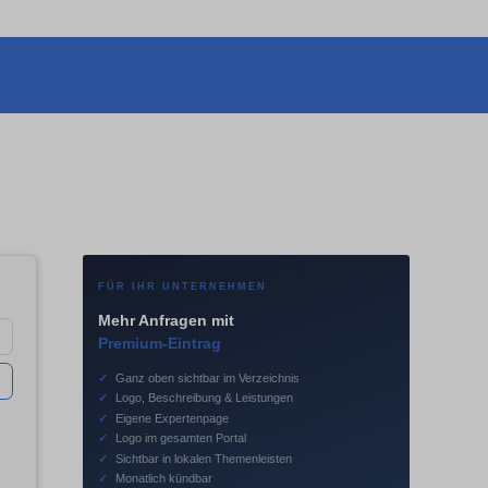
FÜR IHR UNTERNEHMEN
Mehr Anfragen mit
Premium-Eintrag
✓
Ganz oben sichtbar im Verzeichnis
✓
Logo, Beschreibung & Leistungen
✓
Eigene Expertenpage
✓
Logo im gesamten Portal
✓
Sichtbar in lokalen Themenleisten
✓
Monatlich kündbar