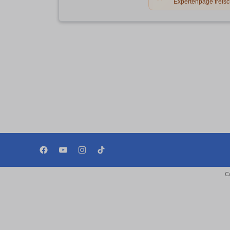
Expertenpage freisc
C