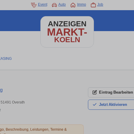
Event
Auto
Immo
Job
ANZEIGEN
MARKT-
KOELN
EASING
ng
Eintrag
Bearbeiten
 51491 Overath
Jetzt
Aktivieren
t
o, Beschreibung, Leistungen, Termine &