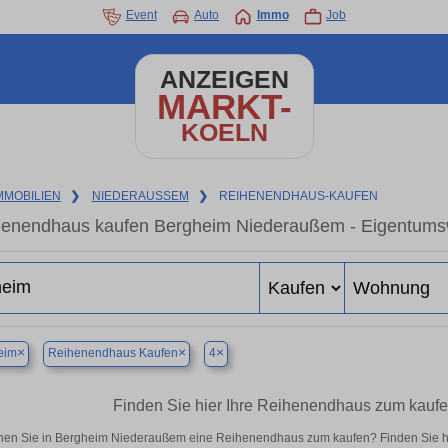
Event
Auto
Immo
Job
ANZEIGEN
MARKT-
KOELN
MMOBILIEN
❯
NIEDERAUSSEM
❯
REIHENENDHAUS-KAUFEN
enendhaus kaufen Bergheim Niederaußem - Eigentumswo
×
×
×
eim
Reihenendhaus Kaufen
4
Finden Sie hier Ihre Reihenendhaus zum kauf
en Sie in Bergheim Niederaußem eine Reihenendhaus zum kaufen? Finden Sie hi