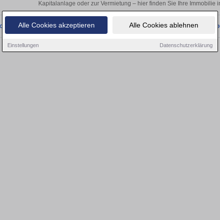
Kapitalanlage oder zur Vermietung – hier finden Sie Ihre Immobili
Alle Cookies akzeptieren
Alle Cookies ablehnen
onnten wir derzeit keine passenden Objekte finden. Schauen Sie bald wieder vo
Einstellungen
Datenschutzerklärung