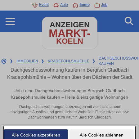
Event
Auto
Immo
Job
ANZEIGEN
MARKT-
KOELN
DACHGESCHOSSWOH
❯
IMMOBILIEN
❯
KRADEPOHLSMUEHLE
❯
KAUFEN
Dachgeschosswohnung kaufen in Bergisch Gladbach
Kradepohlsmühle – Wohnen über den Dächern der Stadt
Jetzt eine Dachgeschosswohnung in Bergisch Gladbach
Kradepohlsmühle kaufen – Helle & einzigartige Wohnungen
Dachgeschosswohnungen überzeugen mit viel Licht, einem
einzigartigen Ausblick und gemütlichem Wohnflair. Finde jetzt exklusive
Dachwohnungen zum Kauf in Bergisch Gladbach.
Alle Cookies akzeptieren
Alle Cookies ablehnen
Eigentumswohnung in Kippekhausen