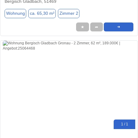
Bergisch Gladbach, 51469
Wohnung
ca. 65,30 m²
Zimmer 2
★
➦
➜
1 / 1