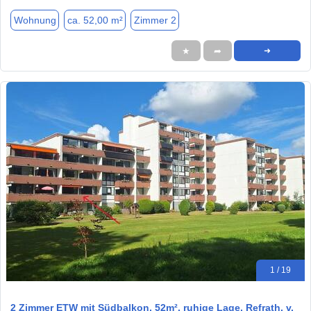
Wohnung
ca. 52,00 m²
Zimmer 2
★
➦
➜
1 / 19
2 Zimmer ETW mit Südbalkon, 52m², ruhige Lage, Refrath, v.