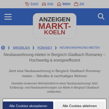
Event
Auto
Immo
Job
ANZEIGEN
MARKT-
KOELN
❯
IMMOBILIEN
❯
ROMANEY
❯
NEUBAUWOHNUNG-MIETEN
Neubauwohnung mieten in Bergisch Gladbach Romaney –
Hochwertig & energieeffizient
Jetzt eine Neubauwohnung in Bergisch Gladbach Romaney
mieten – Stilvolles & nachhaltiges Wohnen
Genieße modernen Wohnkomfort in einer Neubauwohnung! Jetzt
Erstbezug- und Neubauwohnungen zur Miete in Bergisch Gladbach
entdecken.
Leider konnten wir derzeit keine passenden Objekte finden. Schauen Sie
Alle Cookies akzeptieren
Alle Cookies ablehnen
bald wieder vorbei!