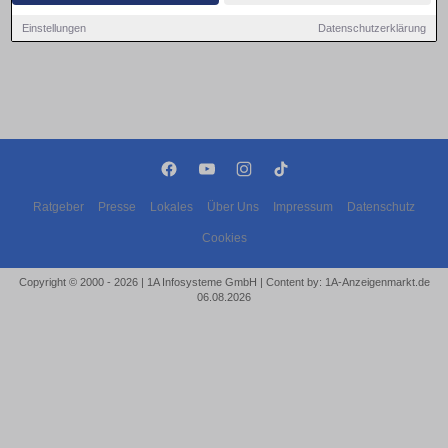
Einstellungen
Datenschutzerklärung
Ratgeber
Presse
Lokales
Über Uns
Impressum
Datenschutz
Cookies
Copyright © 2000 - 2026 | 1A Infosysteme GmbH | Content by: 1A-Anzeigenmarkt.de
06.08.2026