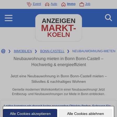
Event
Auto
Immo
Job
ANZEIGEN
MARKT-
KOELN
❯
IMMOBILIEN
❯
BONN-CASTELL
❯
NEUBAUWOHNUNG-MIETEN
Neubauwohnung mieten in Bonn Bonn-Castell –
Hochwertig & energieeffizient
Jetzt eine Neubauwohnung in Bonn Bonn-Castell mieten –
Stilvolles & nachhaltiges Wohnen
Genieße modernen Wohnkomfort in einer Neubauwohnung! Jetzt
Erstbezug- und Neubauwohnungen zur Miete in Bonn entdecken.
Leider konnten wir derzeit keine passenden Objekte finden. Schauen Sie
bald wieder vorbei!
Alle Cookies akzeptieren
Alle Cookies ablehnen