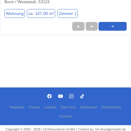
Bonn / Weststadt, 53115
Wohnung
ca. 147,00 m²
Zimmer 1
★
➦
➜
Ratgeber
Presse
Lokales
Über Uns
Impressum
Datenschutz
Cookies
Copyright © 2000 - 2026 | 1A Infosysteme GmbH | Content by: 1A-Anzeigenmarkt.de