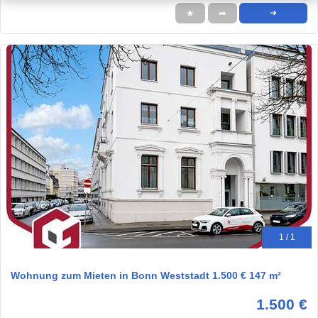
★
➦
➜
1 / 1
Wohnung zum Mieten in Bonn Weststadt 1.500 € 147 m²
1.500 €