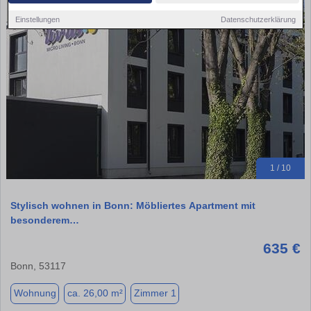
Einstellungen
Datenschutzerklärung
1 / 10
Stylisch wohnen in Bonn: Möbliertes Apartment mit
besonderem…
635 €
Bonn, 53117
Wohnung
ca. 26,00 m²
Zimmer 1