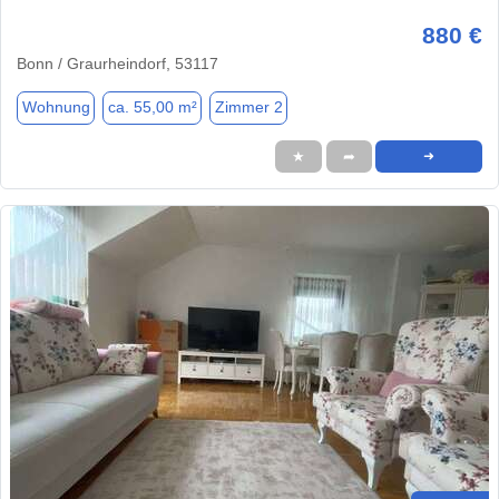
880 €
Bonn / Graurheindorf, 53117
Wohnung
ca. 55,00 m²
Zimmer 2
★
➦
➜