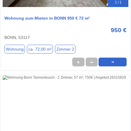
1 / 1
Wohnung zum Mieten in BONN 950 € 72 m²
950 €
BONN, 53117
Wohnung
ca. 72,00 m²
Zimmer 2
★
➦
➜