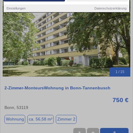
Einstellungen
Datenschutzerklärung
1 / 15
2-Zimmer-MonteursWohnung in Bonn-Tannenbusch
750 €
Bonn, 53119
Wohnung
ca. 56,58 m²
Zimmer 2
★
➦
➜