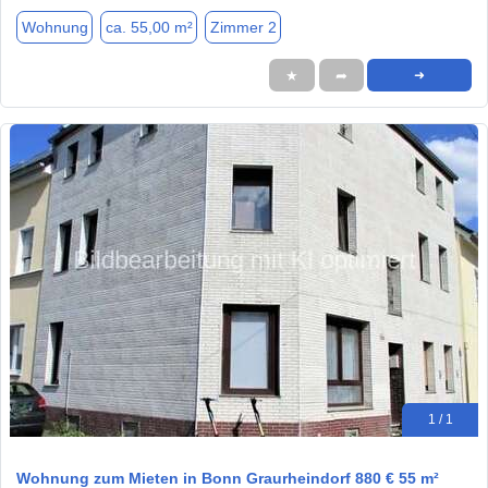
Wohnung
ca. 55,00 m²
Zimmer 2
★
➦
➜
1 / 1
Wohnung zum Mieten in Bonn Graurheindorf 880 € 55 m²