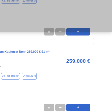
ca. 82,58 m²
Zimmer 3
★
➦
➜
m Kaufen in Bonn 259.000 € 91 m²
259.000 €
7
ca. 91,00 m²
Zimmer 3
★
➦
➜