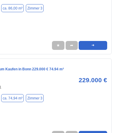
ca. 86,00 m²
Zimmer 3
★
➦
➜
m Kaufen in Bonn 229.000 € 74.94 m²
229.000 €
1
ca. 74,94 m²
Zimmer 3