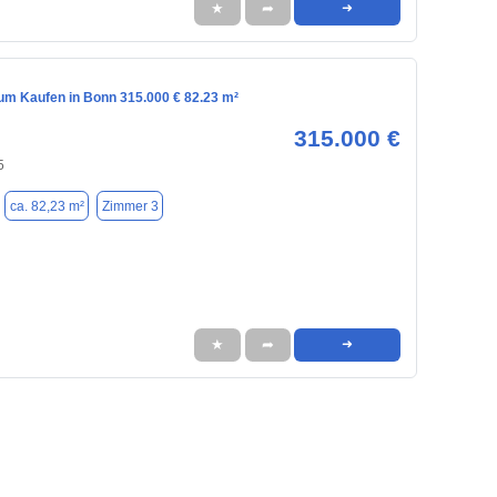
★
➦
➜
m Kaufen in Bonn 315.000 € 82.23 m²
315.000 €
5
ca. 82,23 m²
Zimmer 3
★
➦
➜