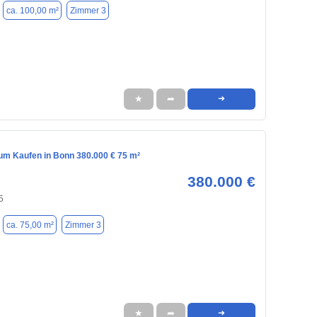
ca. 100,00 m²
Zimmer 3
★
➦
➜
m Kaufen in Bonn 380.000 € 75 m²
380.000 €
5
ca. 75,00 m²
Zimmer 3
★
➦
➜