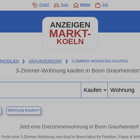
Event
Auto
Immo
Job
ANZEIGEN
MARKT-
KOELN
MMOBILIEN
❯
GRAURHEINDORF
❯
3-ZIMMER-WOHNUNG-KAUFEN
3-Zimmer-Wohnung kaufen in Bonn Graurheindorf 
×
×
Wohnung Kaufen
Jetzt eine Dreizimmerwohnung in Bonn Graurheindorf k
Finde eine 3-Zimmer-Wohnung zum Kauf in Bonn! Ideal für Familien, Paare & Wo