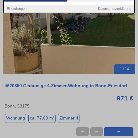
Einstellungen
Datenschutzerklärung
1 / 14
4620850 Geräumige 4-Zimmer-Wohnung in Bonn‑Friesdorf
971 €
Bonn, 53175
Wohnung
ca. 77,03 m²
Zimmer 4
★
➦
➜