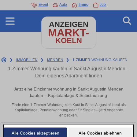
Event
Auto
Immo
Job
ANZEIGEN
MARKT-
KOELN
❯
IMMOBILIEN
❯
MENDEN
❯
1-ZIMMER-WOHNUNG-KAUFEN
1-Zimmer-Wohnung kaufen in Sankt Augustin Menden –
Dein eigenes Apartment finden
Jetzt eine Einzimmerwohnung in Sankt Augustin Menden
kaufen – Kapitalanlage & Selbstnutzung
Finde eine 1-Zimmer-Wohnung zum Kauf in Sankt Augustin! Ideal als
Kapitalanlage, Pendlerwohnung oder für Singles – jetzt Angebote
entdecken.
Leider konnten wir derzeit keine passenden Objekte finden. Schauen Sie
Alle Cookies akzeptieren
Alle Cookies ablehnen
bald wieder vorbei!