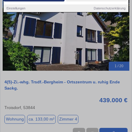
Einstellungen
Datenschutzerklärung
1 / 20
4(5)-Zi.-whg. Trsdf.-Bergheim - Ortszentrum u. ruhig Ende
Sackg.
439.000 €
Troisdorf, 53844
Wohnung
ca. 133,00 m²
Zimmer 4