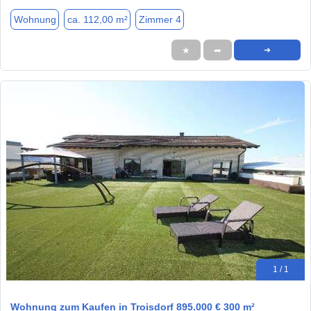
Wohnung
ca. 112,00 m²
Zimmer 4
★
➦
➜
1 / 1
Wohnung zum Kaufen in Troisdorf 895.000 € 300 m²