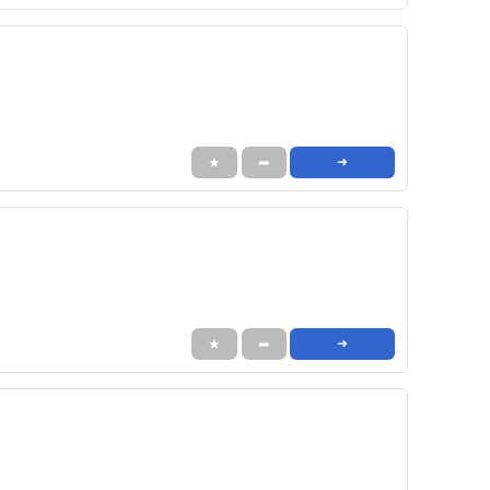
★
➦
➜
★
➦
➜