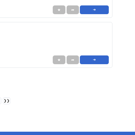
★
➦
➜
★
➦
➜
❯❯