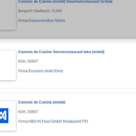
Commis de Cuisine (m/w/d) Gourmetrestaurant Schote
Bergisch Gladbach, 51465
Firma:
Diepeschrather Mühle
Commis de Cuisine Sternerestaurant taku (m/w/d)
Köln, 50667
Firma:
Excelsior Hotel Ernst
Commis de Cuisine (m/w/d)
Köln, 50667
Firma:
HBS+N Food GmbH Restaurant ITO