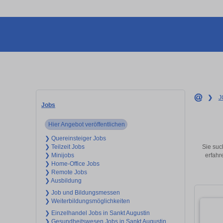
❯
J
Jobs
Hier Angebot veröffentlichen
❯ Quereinsteiger Jobs
Sie suc
❯ Teilzeit Jobs
erfahr
❯ Minijobs
❯ Home-Office Jobs
❯ Remote Jobs
❯ Ausbildung
❯ Job und Bildungsmessen
❯ Weiterbildungsmöglichkeiten
❯ Einzelhandel Jobs in Sankt Augustin
❯ Gesundheitswesen Jobs in Sankt Augustin