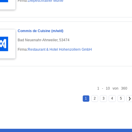
Firma:
Diepeschrather Mühle
Commis de Cuisine (m/w/d)
Bad Neuenahr-Ahrweiler, 53474
Firma:
Restaurant & Hotel Hohenzollern GmbH
1 - 10 von 360
1
2
3
4
5
❯