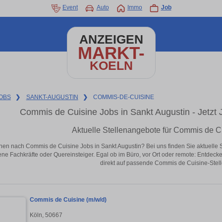
Event
Auto
Immo
Job
ANZEIGEN
MARKT-
KOELN
OBS
❯
SANKT-AUGUSTIN
❯
COMMIS-DE-CUISINE
Commis de Cuisine Jobs in Sankt Augustin - Jetzt J
Aktuelle Stellenangebote für Commis de Cu
hen nach Commis de Cuisine Jobs in Sankt Augustin? Bei uns finden Sie aktuelle Stel
ene Fachkräfte oder Quereinsteiger. Egal ob im Büro, vor Ort oder remote: Entdeck
direkt auf passende Commis de Cuisine-Stell
Commis de Cuisine (m/w/d)
Köln, 50667