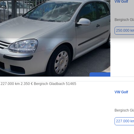
VW Golf
Bergisch G
250.000 k
VW Golf
Bergisch G
227.000 k