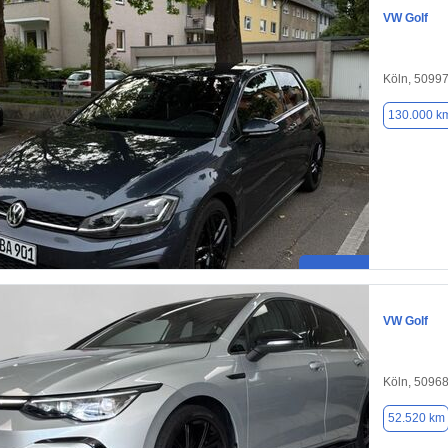
VW Golf
Köln, 5099
130.000 k
VW Golf
Köln, 5096
52.520 km