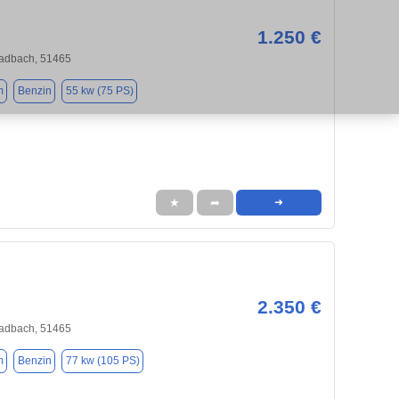
1.250 €
ladbach, 51465
m
Benzin
55 kw (75 PS)
★
➦
➜
2.350 €
ladbach, 51465
m
Benzin
77 kw (105 PS)