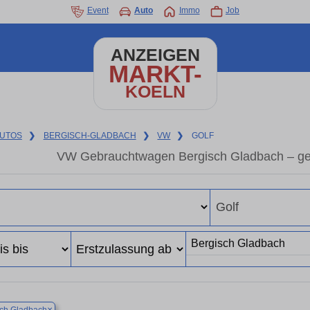
Event
Auto
Immo
Job
ANZEIGEN
MARKT-
KOELN
UTOS
❯
BERGISCH-GLADBACH
❯
VW
❯
GOLF
VW Gebrauchtwagen Bergisch Gladbach – ge
×