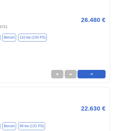
26.480 €
53721
Benzin
110 kw (150 PS)
★
➦
➜
22.630 €
9
Benzin
96 kw (131 PS)