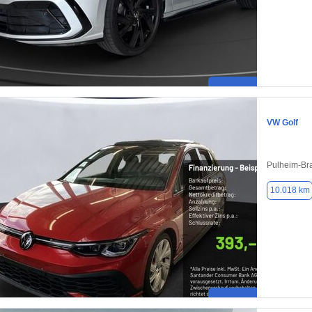
VW Golf
Pulheim-Br
10.018 km