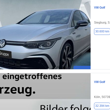
VW Golf
Siegburg, 
30.600 km
VW Golf
Köln, 5073
32.394 km