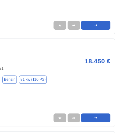
★
➦
➜
18.450 €
721
Benzin
81 kw (110 PS)
★
➦
➜