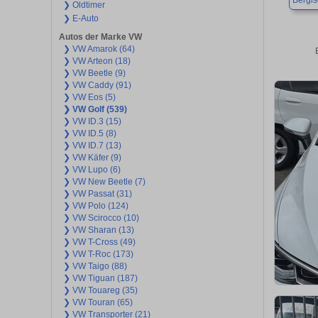
Bergi
❯ Oldtimer
❯ E-Auto
Autos der Marke VW
❯ VW Amarok (64)
❯ VW Arteon (18)
❯ VW Beetle (9)
❯ VW Caddy (91)
❯ VW Eos (5)
❯ VW Golf (539)
❯ VW ID.3 (15)
❯ VW ID.5 (8)
❯ VW ID.7 (13)
❯ VW Käfer (9)
❯ VW Lupo (6)
❯ VW New Beetle (7)
❯ VW Passat (31)
❯ VW Polo (124)
❯ VW Scirocco (10)
❯ VW Sharan (13)
❯ VW T-Cross (49)
❯ VW T-Roc (173)
❯ VW Taigo (88)
❯ VW Tiguan (187)
❯ VW Touareg (35)
❯ VW Touran (65)
❯ VW Transporter (21)