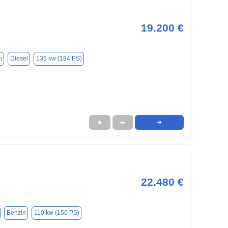
19.200 €
7
m
Diesel
135 kw (184 PS)
★
➦
➜
22.480 €
8
Benzin
110 kw (150 PS)