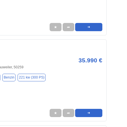
★
➦
➜
35.990 €
auweiler, 50259
Benzin
221 kw (300 PS)
★
➦
➜