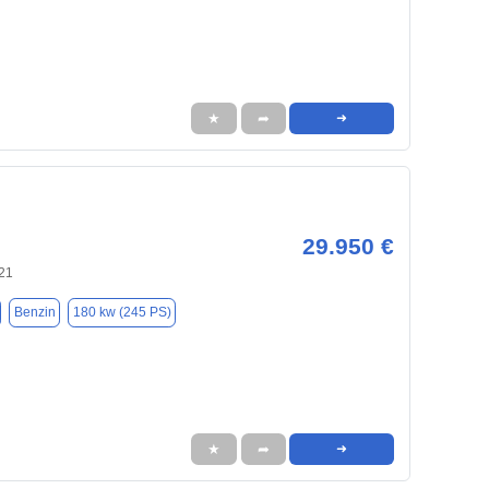
★
➦
➜
29.950 €
721
Benzin
180 kw (245 PS)
★
➦
➜