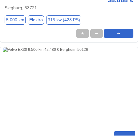
Siegburg, 53721
5.000 km
Elektro
315 kw (428 PS)
★
➦
➜