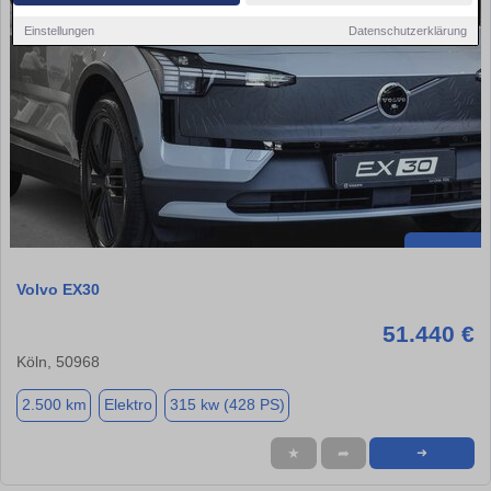
Einstellungen
Datenschutzerklärung
Volvo EX30
51.440 €
Köln, 50968
2.500 km
Elektro
315 kw (428 PS)
★
➦
➜