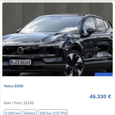
Volvo EX30
45.330 €
Köln / Porz, 51149
3.000 km
Elektro
200 kw (272 PS)