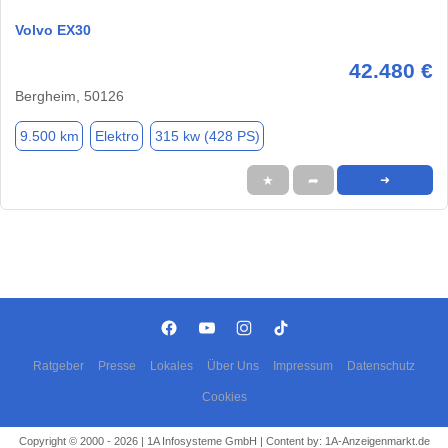
Volvo EX30
42.480 €
Bergheim, 50126
9.500 km
Elektro
315 kw (428 PS)
★
➦
➜
Ratgeber
Presse
Lokales
Über Uns
Impressum
Datenschutz
Cookies
Copyright © 2000 - 2026 | 1A Infosysteme GmbH | Content by: 1A-Anzeigenmarkt.de