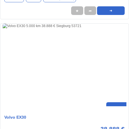
★
➦
➜
Volvo EX30
38.888 €