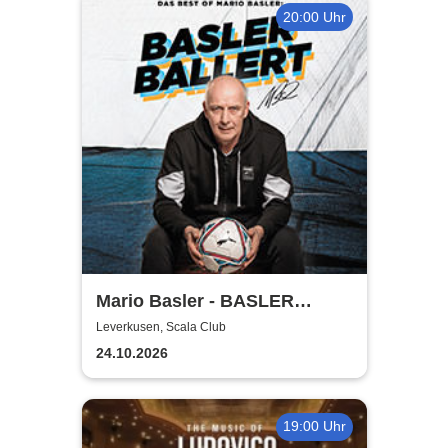
20:00 Uhr
Mario Basler - BASLER
BALLERT - Best of
Leverkusen, Scala Club
24.10.2026
19:00 Uhr