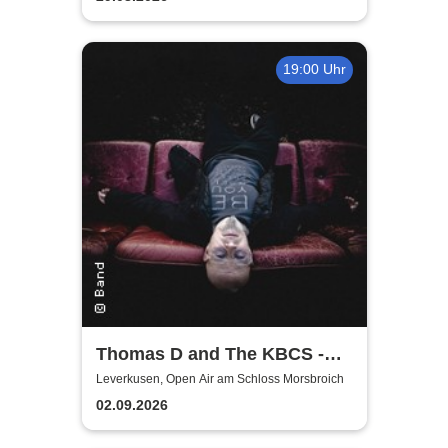
19:00 Uhr
Thomas D and The KBCS -
Neocortex Tour 2026
Leverkusen, Open Air am Schloss Morsbroich
02.09.2026