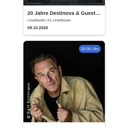
20 Jahre Destinova & Guests
| Explisz & Black Balloons
Leverkusen, K1 Leverkusen
09.10.2026
20:00 Uhr