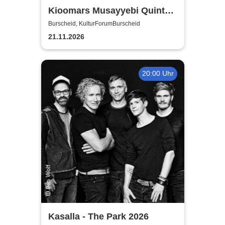
Kioomars Musayyebi Quintett
- KulturForumBurscheid
Burscheid, KulturForumBurscheid
21.11.2026
20:00 Uhr
Kasalla - The Park 2026