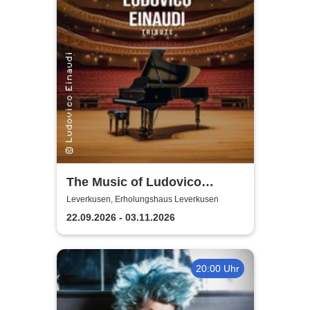
The Music of Ludovico
Einaudi: Tribute-
Leverkusen, Erholungshaus Leverkusen
Klavierkonzert - Ludovico
22.09.2026 - 03.11.2026
Einaudi Tribute bei
Kerzenschein
20:00 Uhr