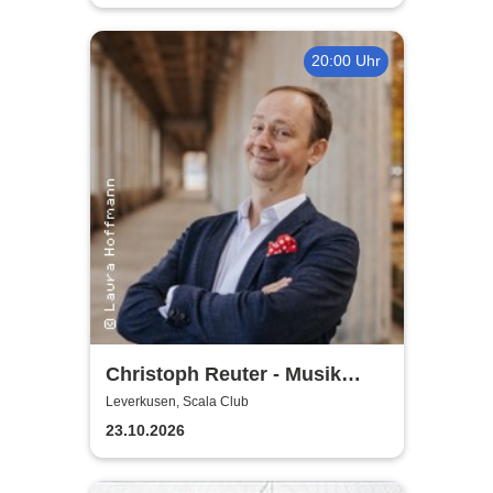
20:00 Uhr
Christoph Reuter - Musik
macht sexy! (außer manche)
Leverkusen, Scala Club
23.10.2026