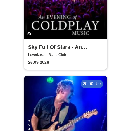
Sky Full Of Stars - An
Evening Of Coldplay Music
Leverkusen, Scala Club
26.09.2026
20:00 Uhr