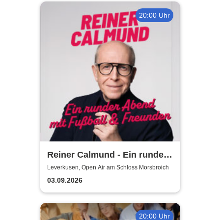
20:00 Uhr
Reiner Calmund - Ein runder
Abend mit Fußball &
Leverkusen, Open Air am Schloss Morsbroich
Freunden
03.09.2026
20:00 Uhr