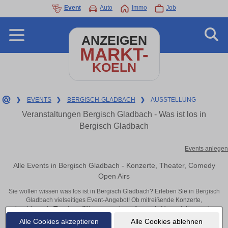
Event
Auto
Immo
Job
ANZEIGEN
MARKT-
KOELN
❯
EVENTS
❯
BERGISCH-GLADBACH
❯
AUSSTELLUNG
Veranstaltungen Bergisch Gladbach - Was ist los in
Bergisch Gladbach
Events anlegen
Alle Events in Bergisch Gladbach - Konzerte, Theater, Comedy
Open Airs
Sie wollen wissen was los ist in Bergisch Gladbach? Erleben Sie in Bergisch
Gladbach vielseitiges Event-Angebot! Ob mitreißende Konzerte,
inspirierende Theateraufführungen oder aufregende Veranstaltungen in
Bergisch Gladbach – hier finden alles im Überblick und Tickets.
Alle Cookies akzeptieren
Alle Cookies ablehnen