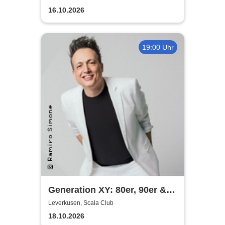
16.10.2026
19:00 Uhr
Generation XY: 80er, 90er &
das Leben heute - Die
Leverkusen, Scala Club
Comedy-Show mit Olaf Bossi
18.10.2026