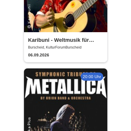
Karibuni - Weltmusik für
Kinder
Burscheid, KulturForumBurscheid
06.09.2026
20:00 Uhr