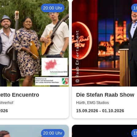
20:00 Uhr
1
etto Encuentro
Die Stefan Raab Show
öhrerhof
Hürth, EMG Studios
2026
15.09.2026 - 01.10.2026
20:00 Uhr
1