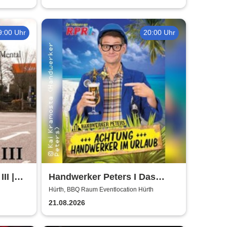
9:00 Uhr
20:00 Uhr
II |
Handwerker Peters I Das
ühl
Sommer Event | Achtung -
Hürth, BBQ Raum Eventlocation Hürth
Handwerker im UrlaubOpen
21.08.2026
Air