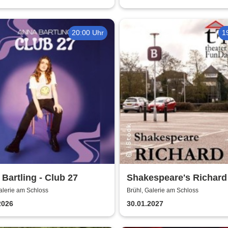
20:00 Uhr
1
Bartling - Club 27
Shakespeare's Richard I
Galerie am Schloss Br
alerie am Schloss
Brühl, Galerie am Schloss
2026
30.01.2027