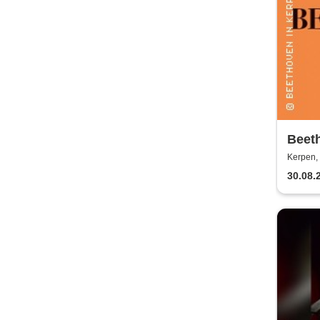
Beeth
Somm
Kerpen,
30.08.