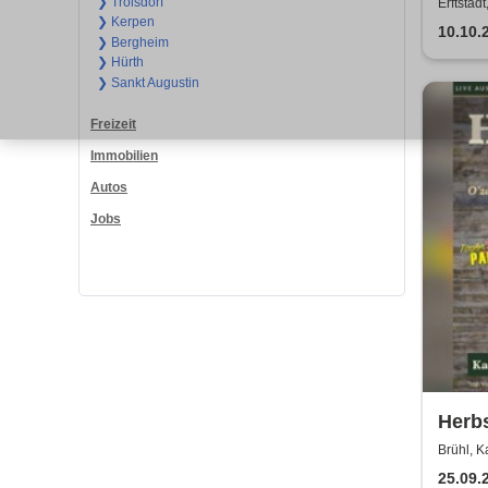
Kerz
❯ Troisdorf
Erftstad
❯ Kerpen
10.10.
❯ Bergheim
❯ Hürth
❯ Sankt Augustin
Freizeit
Immobilien
Autos
Jobs
Herbs
Party
Brühl, K
Kais
25.09.