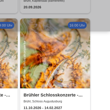
ühl
Brühl, Kapitelsaal (barrierefrei)
20.09.2026
9:00 Uhr
16:00 Uhr
e -
Brühler Schlosskonzerte -
Bach um vier 2026/27
Brühl, Schloss Augustusburg
11.10.2026 - 14.02.2027