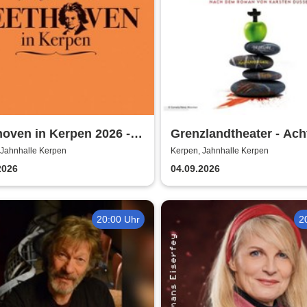
oven in Kerpen 2026 -
Grenzlandtheater - Ac
erkonzerte 2026
Morden durch bewusst
 Jahnhalle Kerpen
Kerpen, Jahnhalle Kerpen
Ernährung
2026
04.09.2026
20:00 Uhr
2