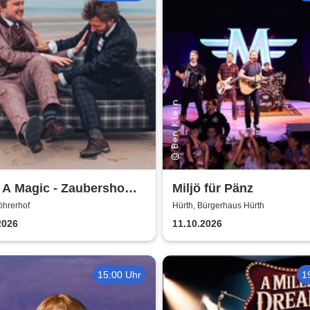
 A Magic - Zaubershow
Miljö für Pänz
Toby Rudolph und Nico
öhrerhof
Hürth, Bürgerhaus Hürth
2026
11.10.2026
15:00 Uhr
1