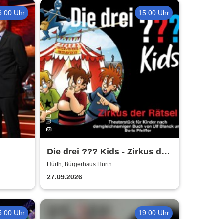
6:00 Uhr
15:00 Uhr
Die drei ??? Kids - Zirkus der
Rätsel | Bürgerhaus Hürth
Hürth, Bürgerhaus Hürth
27.09.2026
5:00 Uhr
19:00 Uhr