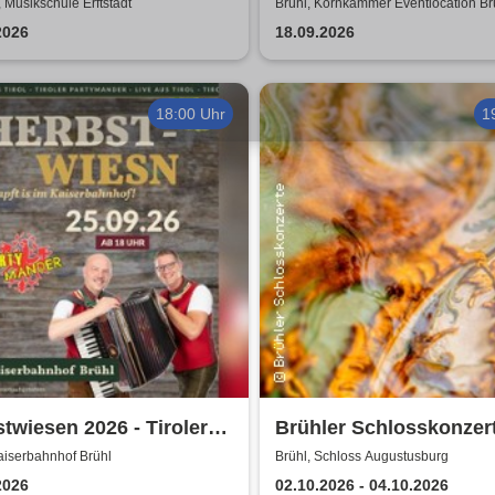
enschein
Duo
t, Musikschule Erftstadt
Brühl, Kornkammer Eventlocation Br
2026
18.09.2026
18:00 Uhr
1
twiesen 2026 - Tiroler
Brühler Schlosskonzert
mander live |
Haydn-Festival 2026
aiserbahnhof Brühl
Brühl, Schloss Augustusburg
erbahnhof Brühl
2026
02.10.2026 - 04.10.2026