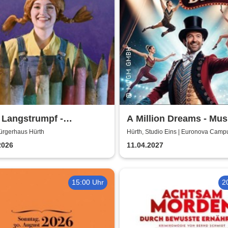
 Langstrumpf -
A Million Dreams - Mus
erhaus Hürth
Circus Show
ürgerhaus Hürth
Hürth, Studio Eins | Euronova Camp
2026
11.04.2027
15:00 Uhr
2