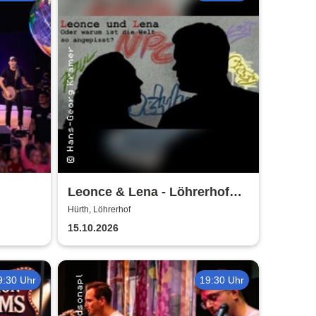
Leonce & Lena - Löhrerhof
Hürth
Hürth, Löhrerhof
15.10.2026
9:30 Uhr
19:30 Uhr