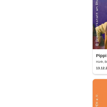
Pippi
Bürg
Hürth, B
13.12.