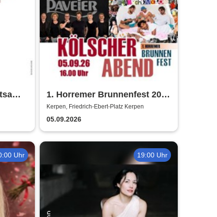
htsam
1. Horremer Brunnenfest 2026
e
- Klüngelköpp, Druckluft,
Kerpen, Friedrich-Ebert-Platz Kerpen
Planschemalöör, Paveier
05.09.2026
0:00 Uhr
19:00 Uhr