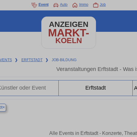
Event
Auto
Immo
Job
ANZEIGEN
MARKT-
KOELN
VENTS
❯
ERFTSTADT
❯
JOB-BILDUNG
Veranstaltungen Erftstadt - Was is
×
dt
Alle Events in Erftstadt - Konzerte, The