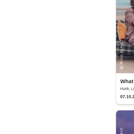
What
mit 
Hürth, L
Nimz
07.10.