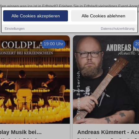
llen wissen was los ist in Erftstadt? Erleben Sie in Erftstadt vielseitiges Event-A
oder aufregende Veranstaltungen in Erftstadt – hier finde
Alle Cookies akzeptieren
Alle Cookies ablehnen
Einstellungen
Datenschutzerklärung
19:00 Uhr
2
lay Musik bei
Andreas Kümmert - Ac