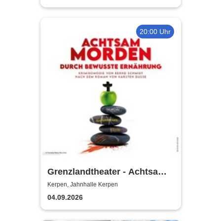
20:00 Uhr
Grenzlandtheater - Achtsam
Morden durch bewusste
Kerpen, Jahnhalle Kerpen
Ernährung
04.09.2026