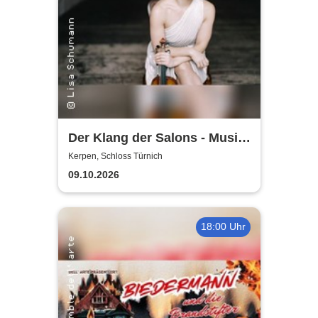
Der Klang der Salons - Musik
und Gesellschaft bei Marcel
Kerpen, Schloss Türnich
Proust
09.10.2026
18:00 Uhr