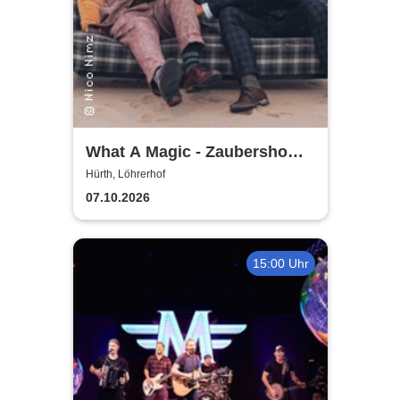
What A Magic - Zaubershow
mit Toby Rudolph und Nico
Hürth, Löhrerhof
Nimz
07.10.2026
15:00 Uhr