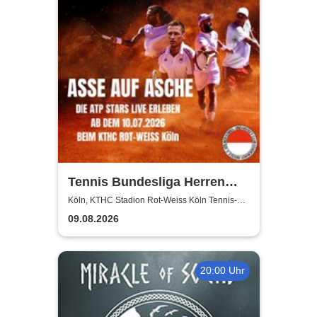
Tennis Bundesliga Herren
2026 – Heimspiele beim KTHC
Köln, KTHC Stadion Rot-Weiss Köln Tennis-
und Hockeyclub
Stadion Rot-Weiss
09.08.2026
20:00 Uhr