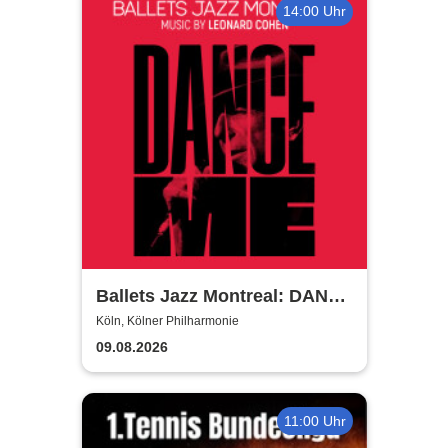
14:00 Uhr
Ballets Jazz Montreal: DANCE
ME
Köln, Kölner Philharmonie
09.08.2026
11:00 Uhr