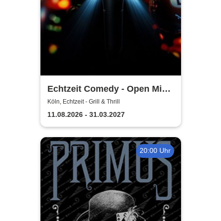
Echtzeit Comedy - Open Mic
& Bingo
Köln, Echtzeit - Grill & Thrill
11.08.2026 - 31.03.2027
20:00 Uhr