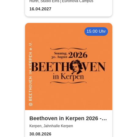
Hürth, Studio Eins | Euronova Campus
16.04.2027
15:00 Uhr
Beethoven in Kerpen 2026 -
Sommerkonzerte 2026
Kerpen, Jahnhalle Kerpen
30.08.2026