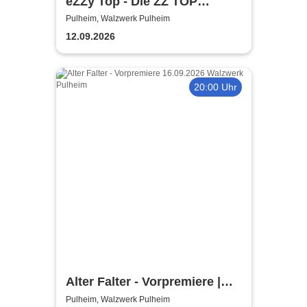
eZZy Top - Die ZZ TOP
Coverband
Pulheim, Walzwerk Pulheim
12.09.2026
20:00 Uhr
Alter Falter - Vorpremiere |
Hennes Bender Live!
Pulheim, Walzwerk Pulheim