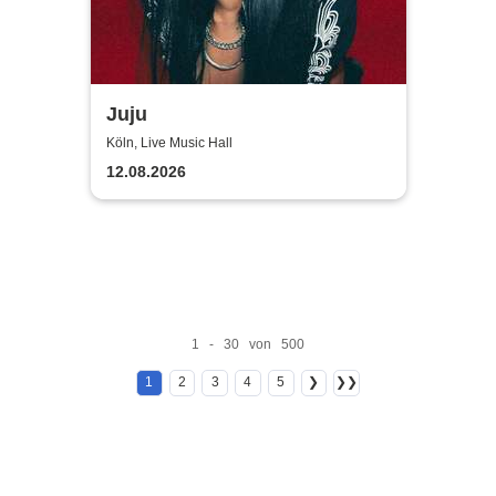
Juju
Köln, Live Music Hall
12.08.2026
1 - 30 von 500
1
2
3
4
5
❯
❯❯