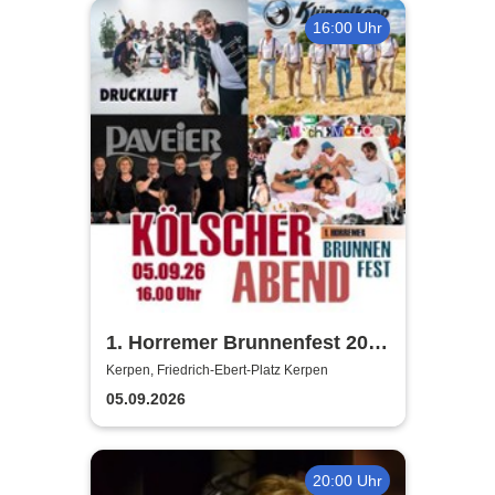
16:00 Uhr
1. Horremer Brunnenfest 2026
- Klüngelköpp, Druckluft,
Kerpen, Friedrich-Ebert-Platz Kerpen
Planschemalöör, Paveier
05.09.2026
20:00 Uhr