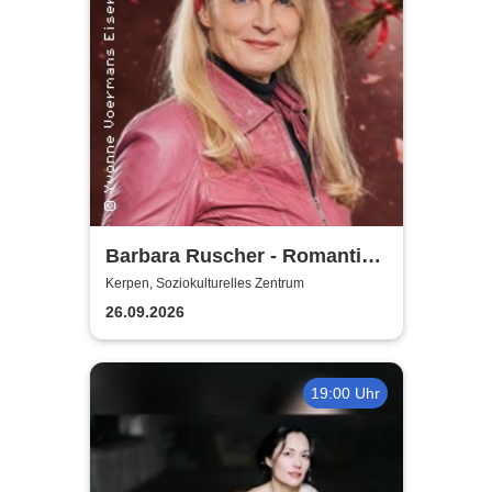
Barbara Ruscher - Romantik,
aber zack, zack!
Kerpen, Soziokulturelles Zentrum
26.09.2026
19:00 Uhr