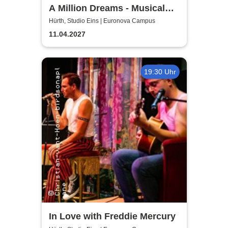
A Million Dreams - Musical
Circus Show
Hürth, Studio Eins | Euronova Campus
11.04.2027
19:30 Uhr
In Love with Freddie Mercury