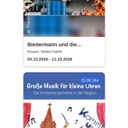
Biedermann und die
Brandstifter -
Kerpen, Velden Fabrik
Theaterensemble dell' arte
03.10.2026 - 11.10.2026
e.V.
15:00 Uhr