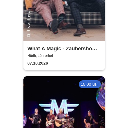
What A Magic - Zaubershow
mit Toby Rudolph und Nico
Hürth, Löhrerhof
Nimz
07.10.2026
15:00 Uhr