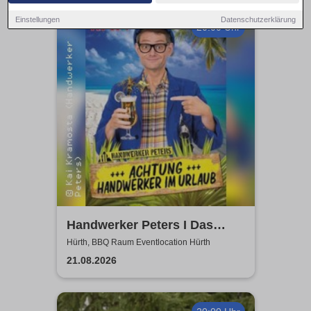
Einstellungen
Datenschutzerklärung
20:00 Uhr
Handwerker Peters I Das
Sommer Event | Achtung -
Hürth, BBQ Raum Eventlocation Hürth
Handwerker im UrlaubOpen
21.08.2026
Air