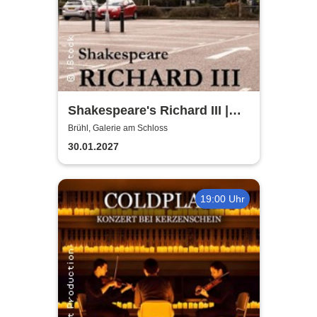
Shakespeare's Richard III |
Galerie am Schloss Brühl
Brühl, Galerie am Schloss
30.01.2027
19:00 Uhr