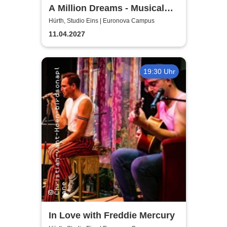
A Million Dreams - Musical
Circus Show
Hürth, Studio Eins | Euronova Campus
11.04.2027
19:30 Uhr
In Love with Freddie Mercury