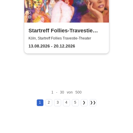
Startreff Follies-Travestie
Theater Köln
Köln, Startreff Follies Travestie-Theater
13.08.2026 - 20.12.2026
1 - 30 von 500
1
2
3
4
5
❯
❯❯