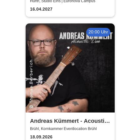
Hürth, Studio Eins | Euronova Campus
16.04.2027
20:00 Uhr
Andreas Kümmert - Acoustic
Duo
Brühl, Kornkammer Eventlocation Brühl
18.09.2026