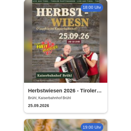
18:00 Uhr
Herbstwiesen 2026 - Tiroler
Partymander live |
Brühl, Kaiserbahnhof Brühl
Kaiserbahnhof Brühl
25.09.2026
19:00 Uhr