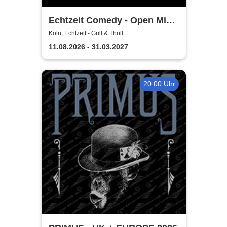
Echtzeit Comedy - Open Mic
& Bingo
Köln, Echtzeit - Grill & Thrill
11.08.2026 - 31.03.2027
20:00 Uhr