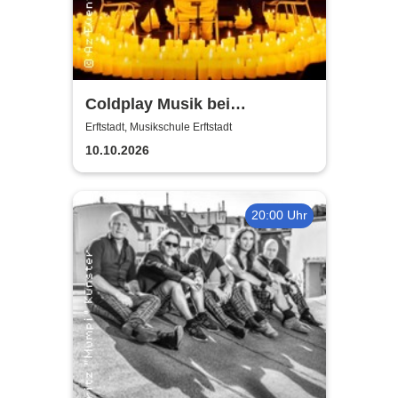
Coldplay Musik bei
Kerzenschein
Erftstadt, Musikschule Erftstadt
10.10.2026
20:00 Uhr