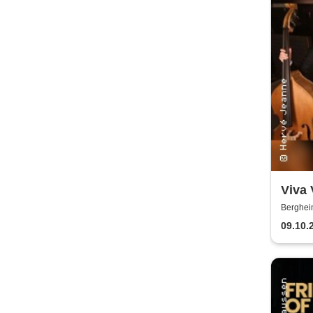
Viva 
& Jör
Berghei
Catar
09.10.