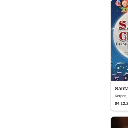
Santa
Weihn
Kerpen, 
nur) 
04.12.