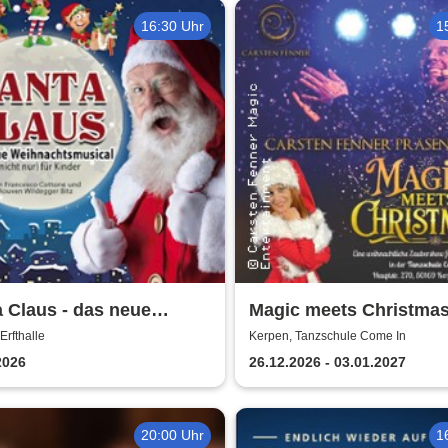
16:30 Uhr
1
 Claus - das neue
Magic meets Christmas
achtsmusical (nicht
Tanzschule Come In
Erfthalle
Kerpen, Tanzschule Come In
für Kinder
2026
26.12.2026 - 03.01.2027
20:00 Uhr
1