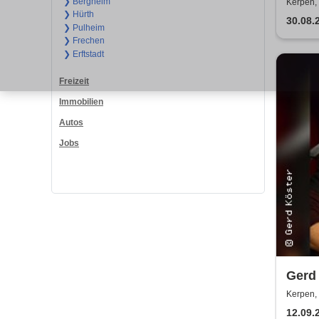
Somm
❯ Bergheim
Kerpen,
❯ Hürth
30.08.
❯ Pulheim
❯ Frechen
❯ Erftstadt
Freizeit
Immobilien
Autos
Jobs
Gerd 
Dei
Kerpen,
12.09.