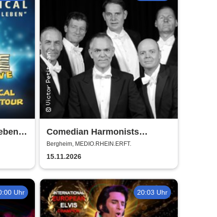
eben -
Comedian Harmonists
nze
Forever - Das Leben ein
Bergheim, MEDIO.RHEIN.ERFT.
Konzert
15.11.2026
0:00 Uhr
20:03 Uhr