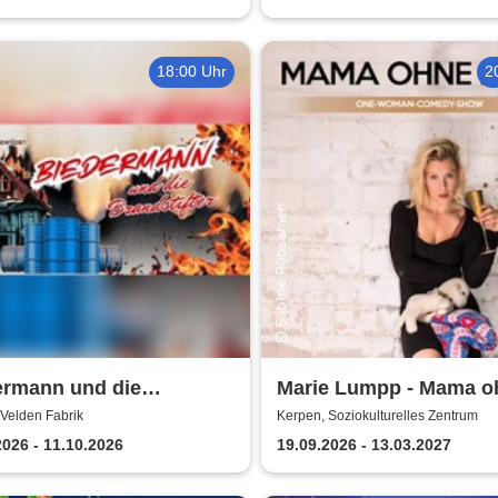
18:00 Uhr
2
ermann und die
Marie Lumpp - Mama o
stifter -
Plan
Velden Fabrik
Kerpen, Soziokulturelles Zentrum
erensemble dell' arte
2026 - 11.10.2026
19.09.2026 - 13.03.2027