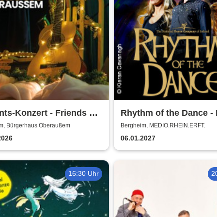
ts-Konzert - Friends of
Rhythm of the Dance - 
c Oberaussem
2027
m, Bürgerhaus Oberaußem
Bergheim, MEDIO.RHEIN.ERFT.
2026
06.01.2027
16:30 Uhr
2