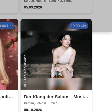
e
- Klüngelköpp, Druckluft,
Kerpen, Friedrich-Ebert-Platz Kerpen
Planschemalöör, Paveier
05.09.2026
0:00 Uhr
19:00 Uhr
antik,
Der Klang der Salons - Musik
und Gesellschaft bei Marcel
Kerpen, Schloss Türnich
Proust
09.10.2026