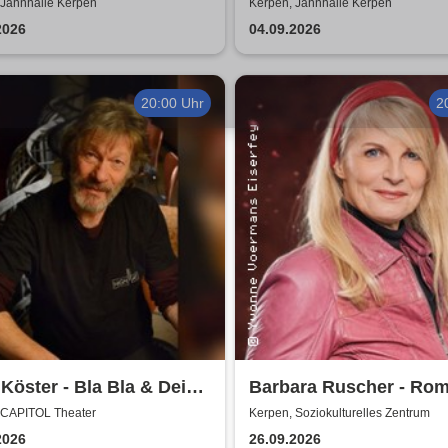
erkonzerte 2026
Morden durch bewusst
 Jahnhalle Kerpen
Kerpen, Jahnhalle Kerpen
Ernährung
2026
04.09.2026
20:00 Uhr
2
Köster - Bla Bla & Dei
Barbara Ruscher - Rom
aber zack, zack!
 CAPITOL Theater
Kerpen, Soziokulturelles Zentrum
2026
26.09.2026