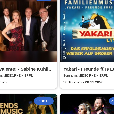
Valente! - Sabine Kühlich
Yakari - Freunde fürs L
g Seidel Trio - Tribute to
Das Musical für die ga
m, MEDIO.RHEIN.ERFT.
Bergheim, MEDIO.RHEIN.ERFT.
ina Vatente
Familie
2026
30.10.2026 - 28.11.2026
17:00 Uhr
2