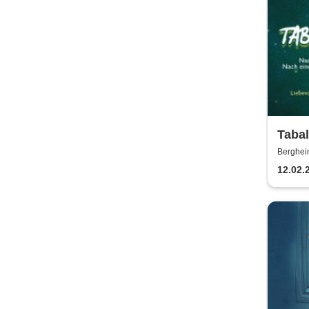
Tabal
drach
Berghei
ganze
12.02.