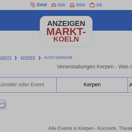
Event
Auto
Immo
Job
ANZEIGEN
MARKT-
KOELN
VENTS
❯
KERPEN
❯
AUTO-VERKEHR
Veranstaltungen Kerpen - Was is
×
n
Alle Events in Kerpen - Konzerte, Thea