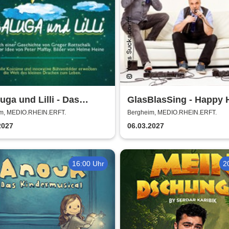
uga und Lilli - Das
GlasBlasSing - Happy 
enstarke Musical für die
m, MEDIO.RHEIN.ERFT.
Bergheim, MEDIO.RHEIN.ERFT.
 Familie
2027
06.03.2027
16:00 Uhr
2