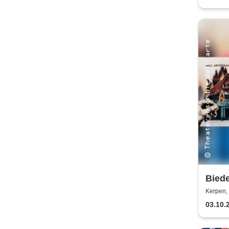
Bied
Brand
Kerpen, 
Theat
03.10.
e.V.