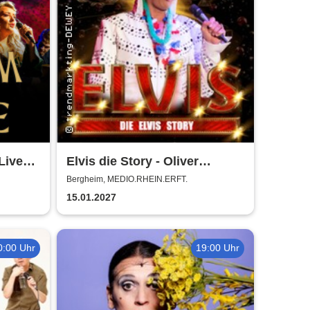
Live
Elvis die Story - Oliver
Steinhoff + Band
Bergheim, MEDIO.RHEIN.ERFT.
15.01.2027
0:00 Uhr
19:00 Uhr