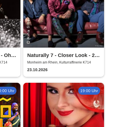
 - Oh
Naturally 7 - Closer Look - 25
Years of Naturally 7
 K714
Monheim am Rhein, Kulturraffinerie K714
23.10.2026
0:00 Uhr
19:00 Uhr