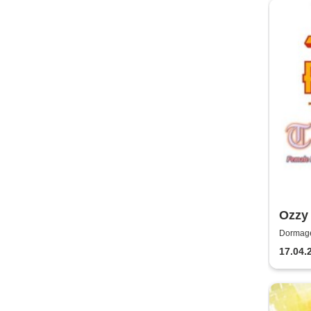
Ozzy 
Crac
Dormage
17.04.