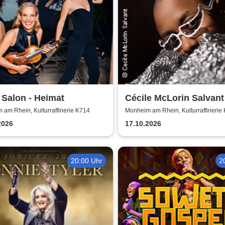
 Salon - Heimat
Cécile McLorin Salvant
Snap - Germany 2026
am Rhein, Kulturraffinerie K714
Monheim am Rhein, Kulturraffinerie
2026
17.10.2026
20:00 Uhr
2