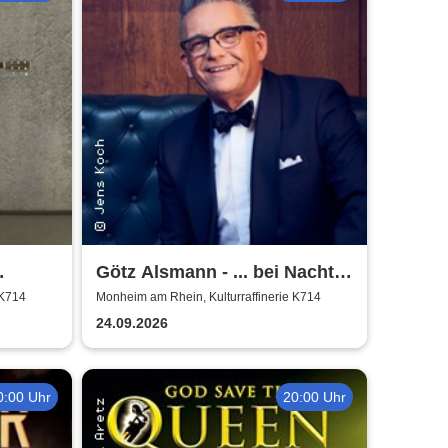
Götz Alsmann - ... bei Nacht
r
...
 K714
Monheim am Rhein, Kulturraffinerie K714
24.09.2026
0:00 Uhr
20:00 Uhr