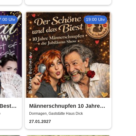
7:00 Uhr
19:00 Uhr
 Best
Männerschnupfen 10 Jahre
Jubiläumsshow
e
Dormagen, Gaststätte Haus Dick
27.01.2027