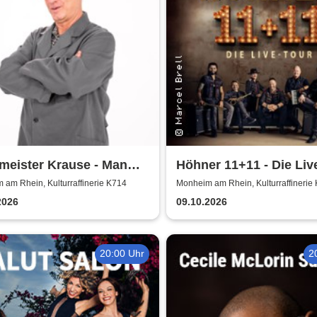
meister Krause - Man
Höhner 11+11 - Die Liv
nur zweimal
2025/26
am Rhein, Kulturraffinerie K714
Monheim am Rhein, Kulturraffinerie
2026
09.10.2026
20:00 Uhr
2