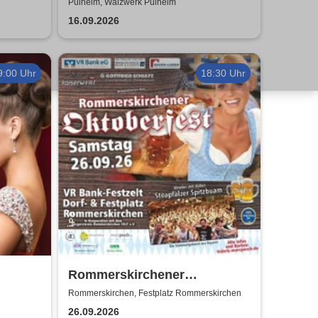
Hennes Bender Live!
Pulheim, Walzwerk Pulheim
16.09.2026
9:00 Uhr
18:30 Uhr
Rommerskirchener
und
Oktoberfest - Auf geht´s -
Rommerskirchen, Festplatz Rommerskirchen
ng
pack mas!
26.09.2026