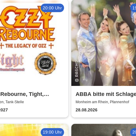
20:00 Uhr
1
Rebourne, Tight,
ABBA bitte mit Schlage
ker Jamm
n, Tank-Stelle
Monheim am Rhein, Pfannenhof
2027
28.08.2026
19:00 Uhr
2