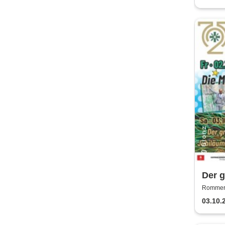
Der 
Rommers
03.10.