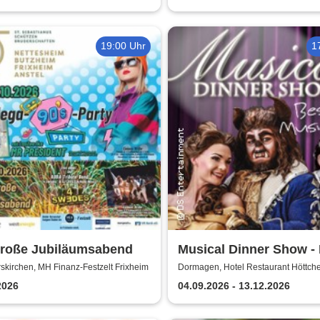
19:00 Uhr
1
große Jubiläumsabend
Musical Dinner Show -
of Musicals
kirchen, MH Finanz-Festzelt Frixheim
Dormagen, Hotel Restaurant Höttch
2026
04.09.2026 - 13.12.2026