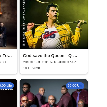
e-Tour
God save the Queen - Q-
Revival Band
 K714
Monheim am Rhein, Kulturraffinerie K714
10.10.2026
0:00 Uhr
20:00 Uhr