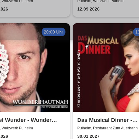
es & Band
Coverband
, Walzwerk Pulheim
Pulheim, Walzwerk Pulheim
2026
12.09.2026
20:00 Uhr
1
el Wunder - Wunder
Das Musical Dinner -
nah Tischmagieshow
Kulinarischer Genuss 
, Walzwerk Pulheim
Pulheim, Restaurant Zum Auerhahn
ershow
garantierte Unterhaltu
2026
30.01.2027