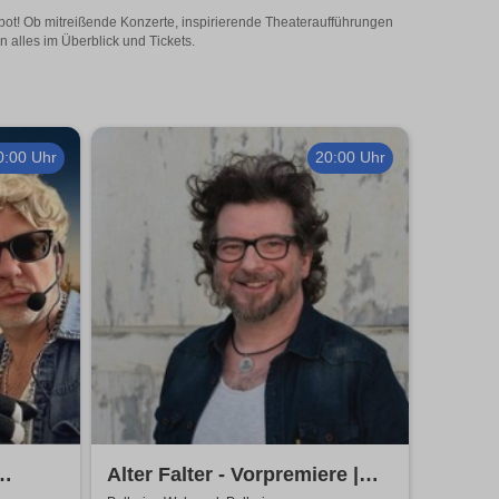
ebot! Ob mitreißende Konzerte, inspirierende Theateraufführungen
 alles im Überblick und Tickets.
0:00 Uhr
20:00 Uhr
Alter Falter - Vorpremiere |