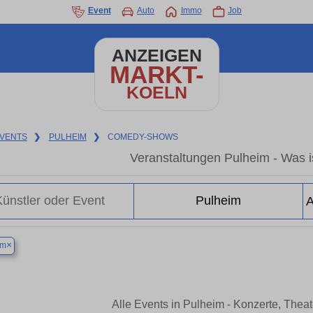
Event
Auto
Immo
Job
ANZEIGEN
MARKT-
KOELN
VENTS
❯
PULHEIM
❯
COMEDY-SHOWS
Veranstaltungen Pulheim - Was is
×
im
Alle Events in Pulheim - Konzerte, Thea