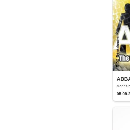
ABBA 
Sho
Monheim
05.09.