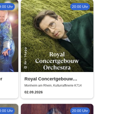
9:00 Uhr
20:00 Uhr
r
Royal Concertgebouw
Orchestra | Víkingur Ólafsson
Monheim am Rhein, Kulturraffinerie K714
02.09.2026
0:00 Uhr
20:00 Uhr