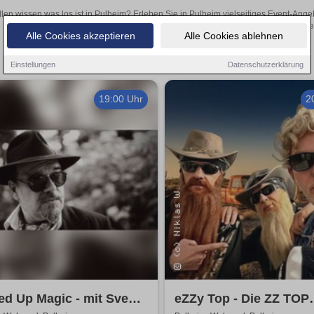
llen wissen was los ist in Pulheim? Erleben Sie in Pulheim vielseitiges Event-Ang
oder aufregende Veranstaltungen in Pulheim – hier finden
Alle Cookies akzeptieren
Alle Cookies ablehnen
Einstellungen
Datenschutzerklärung
19:00 Uhr
2
d Up Magic - mit Sven
eZZy Top - Die ZZ TOP