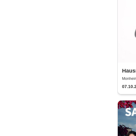
Haus
lebt 
Monheim 
07.10.