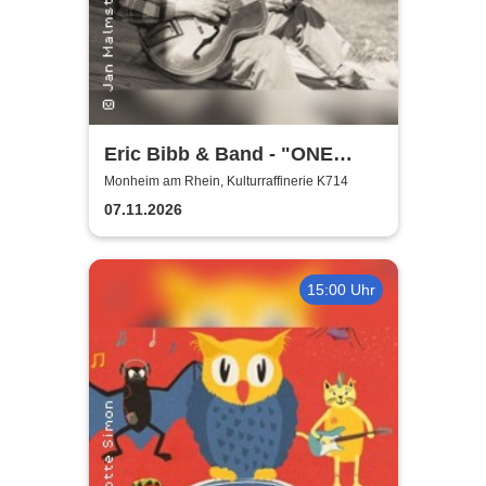
Eric Bibb & Band - "ONE
MISSISSIPPI" World Tour
Monheim am Rhein, Kulturraffinerie K714
2026
07.11.2026
15:00 Uhr