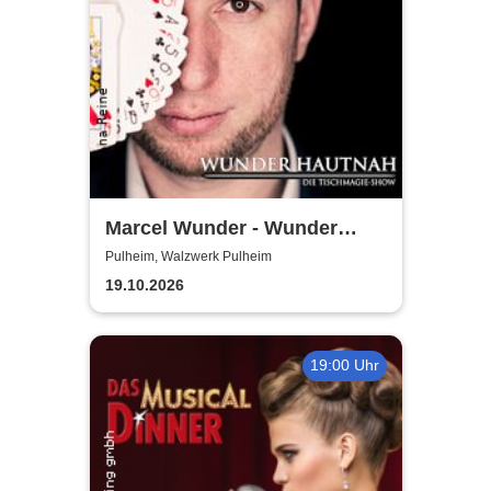
Marcel Wunder - Wunder
Hautnah Tischmagieshow
Pulheim, Walzwerk Pulheim
Zaubershow
19.10.2026
19:00 Uhr