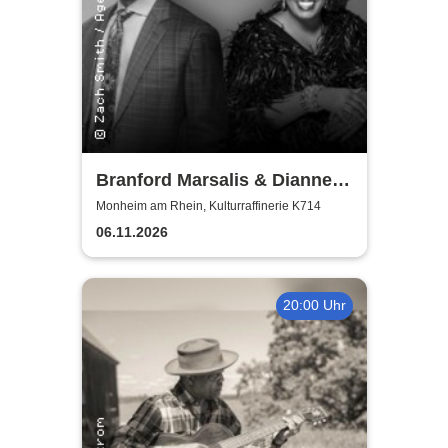
Branford Marsalis & Dianne
Reeves celebrate John
Monheim am Rhein, Kulturraffinerie K714
Coltrane
06.11.2026
20:00 Uhr