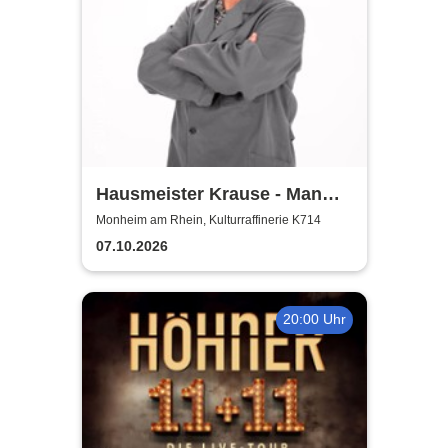
Hausmeister Krause - Man
lebt nur zweimal
Monheim am Rhein, Kulturraffinerie K714
07.10.2026
20:00 Uhr