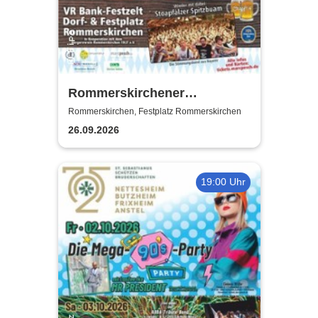
Rommerskirchener
Oktoberfest - Auf geht´s -
Rommerskirchen, Festplatz Rommerskirchen
pack mas!
26.09.2026
19:00 Uhr