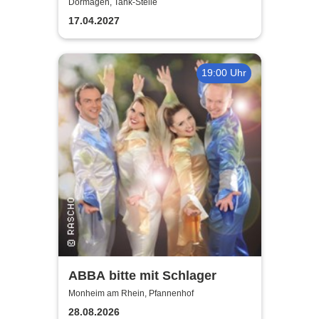
Cracker Jamm
Dormagen, Tank-Stelle
17.04.2027
19:00 Uhr
ABBA bitte mit Schlager
Monheim am Rhein, Pfannenhof
28.08.2026