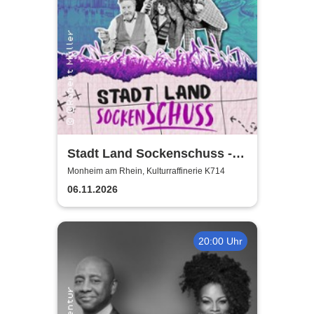
Stadt Land Sockenschuss -
Kabarett-Theater Distel
Monheim am Rhein, Kulturraffinerie K714
06.11.2026
20:00 Uhr