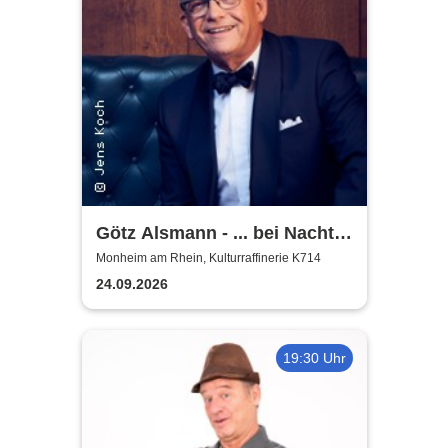
Götz Alsmann - ... bei Nacht
...
Monheim am Rhein, Kulturraffinerie K714
24.09.2026
19:30 Uhr