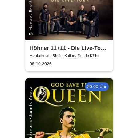
Höhner 11+11 - Die Live-Tour
2025/26
Monheim am Rhein, Kulturraffinerie K714
09.10.2026
20:00 Uhr