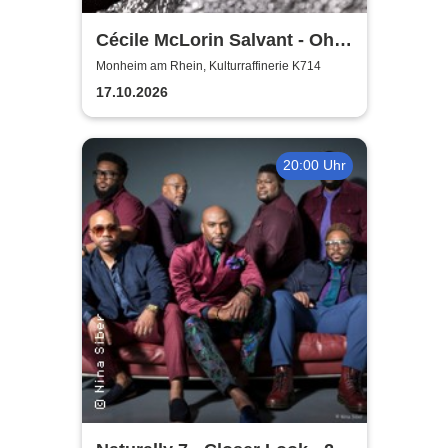
Cécile McLorin Salvant - Oh
Snap - Germany 2026
Monheim am Rhein, Kulturraffinerie K714
17.10.2026
20:00 Uhr