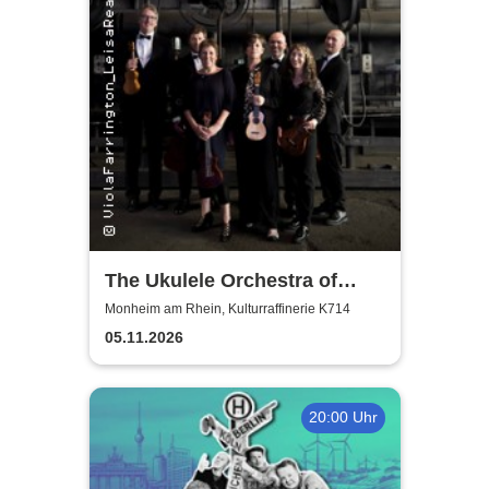
The Ukulele Orchestra of
Great Britain
Monheim am Rhein, Kulturraffinerie K714
05.11.2026
20:00 Uhr