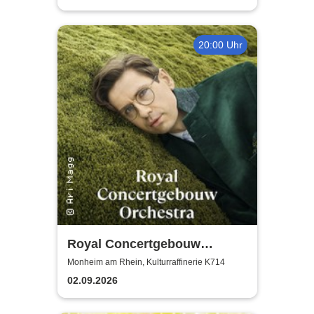
20:00 Uhr
Royal Concertgebouw
Orchestra | Víkingur Ólafsson
Monheim am Rhein, Kulturraffinerie K714
02.09.2026