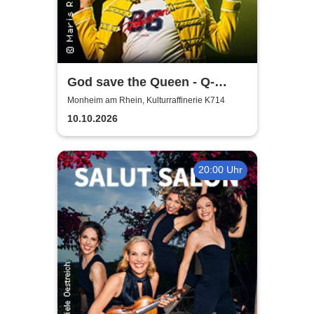
God save the Queen - Q-
Revival Band
Monheim am Rhein, Kulturraffinerie K714
10.10.2026
20:00 Uhr