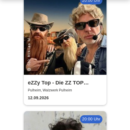
20:00 Uhr
eZZy Top - Die ZZ TOP
Coverband
Pulheim, Walzwerk Pulheim
12.09.2026
20:00 Uhr