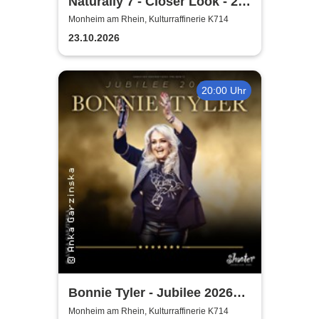
Naturally 7 - Closer Look - 25
Years of Naturally 7
Monheim am Rhein, Kulturraffinerie K714
23.10.2026
20:00 Uhr
Bonnie Tyler - Jubilee 2026
Tournee
Monheim am Rhein, Kulturraffinerie K714