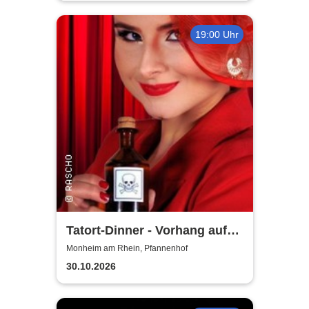
19:00 Uhr
Tatort-Dinner - Vorhang auf
für Mord
Monheim am Rhein, Pfannenhof
30.10.2026