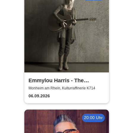
Emmylou Harris - The
European Farewell Tour
Monheim am Rhein, Kulturraffinerie K714
06.09.2026
20:00 Uhr