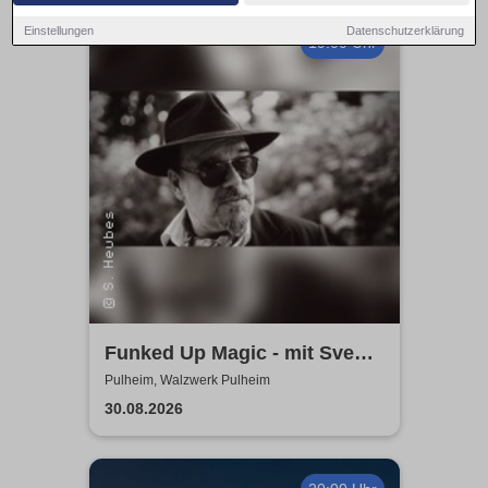
Einstellungen
Datenschutzerklärung
19:00 Uhr
Funked Up Magic - mit Sven
Heubes & Band
Pulheim, Walzwerk Pulheim
30.08.2026