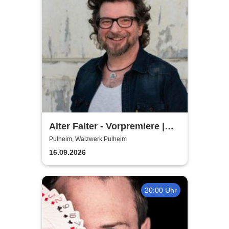
Alter Falter - Vorpremiere |
Hennes Bender Live!
Pulheim, Walzwerk Pulheim
16.09.2026
20:00 Uhr