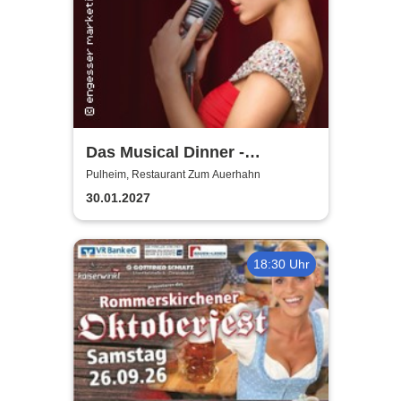
Das Musical Dinner -
Kulinarischer Genuss und
Pulheim, Restaurant Zum Auerhahn
garantierte Unterhaltung
30.01.2027
18:30 Uhr