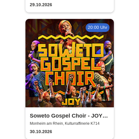
29.10.2026
20:00 Uhr
Soweto Gospel Choir - JOY!
(Zulu: Injabulo)
Monheim am Rhein, Kulturraffinerie K714
30.10.2026