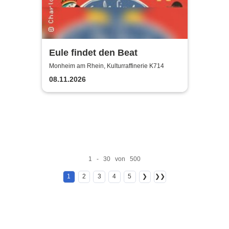
Eule findet den Beat
Monheim am Rhein, Kulturraffinerie K714
08.11.2026
1 - 30 von 500
1
2
3
4
5
❯
❯❯