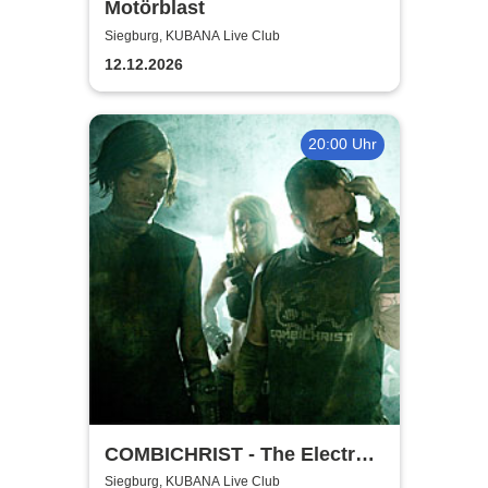
Motörblast
Siegburg, KUBANA Live Club
12.12.2026
20:00 Uhr
COMBICHRIST - The Electro
Combichristmas Tour 2026
Siegburg, KUBANA Live Club