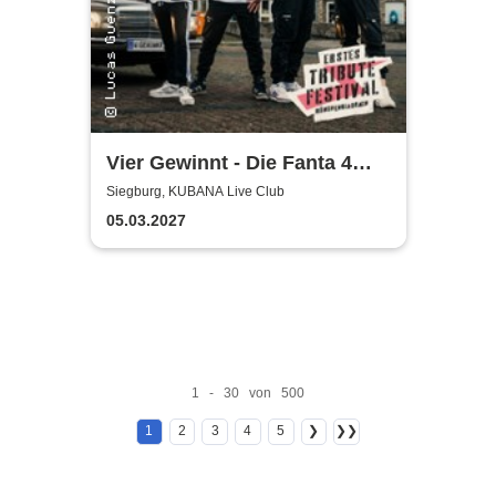
Vier Gewinnt - Die Fanta 4
Tributeband
Siegburg, KUBANA Live Club
05.03.2027
1 - 30 von 500
1
2
3
4
5
❯
❯❯