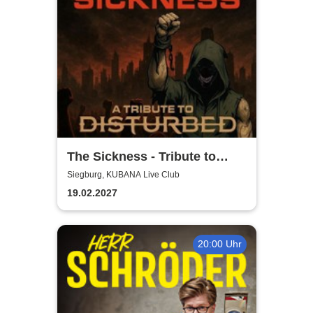
The Sickness - Tribute to
Disturbed
Siegburg, KUBANA Live Club
19.02.2027
20:00 Uhr