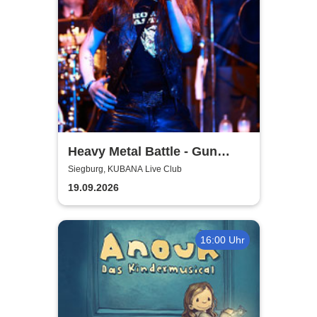
Heavy Metal Battle - Gun
Barrel, Warwolf + 1
Siegburg, KUBANA Live Club
19.09.2026
16:00 Uhr