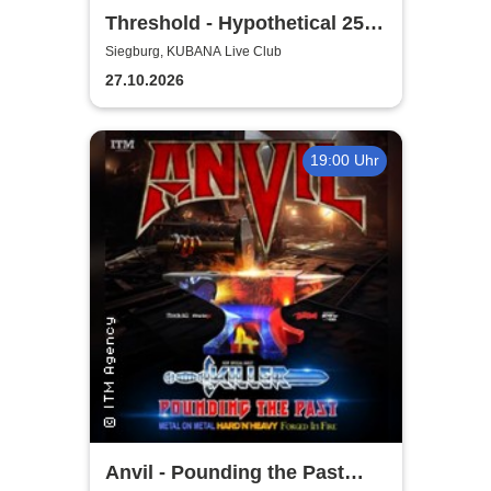
Threshold - Hypothetical 25th
Anniversary Tour
Siegburg, KUBANA Live Club
27.10.2026
19:00 Uhr
Anvil - Pounding the Past