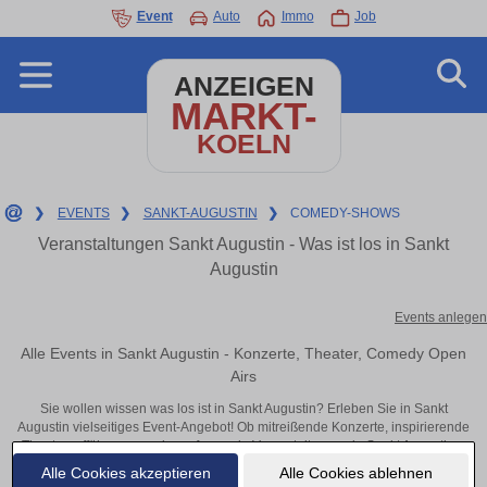
Event
Auto
Immo
Job
ANZEIGEN
MARKT-
KOELN
❯
EVENTS
❯
SANKT-AUGUSTIN
❯
COMEDY-SHOWS
Veranstaltungen Sankt Augustin - Was ist los in Sankt
Augustin
Events anlegen
Alle Events in Sankt Augustin - Konzerte, Theater, Comedy Open
Airs
Sie wollen wissen was los ist in Sankt Augustin? Erleben Sie in Sankt
Augustin vielseitiges Event-Angebot! Ob mitreißende Konzerte, inspirierende
Theateraufführungen oder aufregende Veranstaltungen in Sankt Augustin –
hier finden alles im Überblick und Tickets.
Alle Cookies akzeptieren
Alle Cookies ablehnen