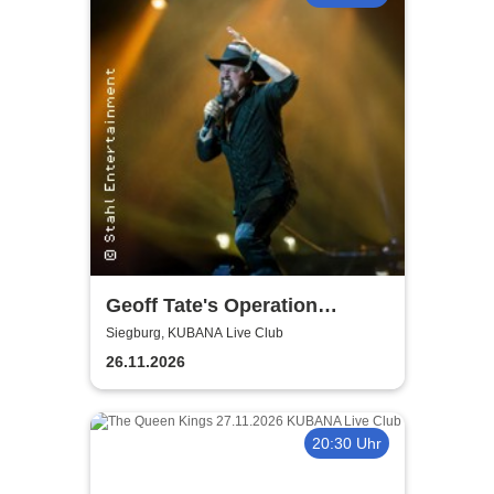
Geoff Tate's Operation
Mindcrime - The Final
Siegburg, KUBANA Live Club
Chapter
26.11.2026
20:30 Uhr