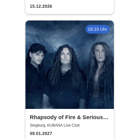
15.12.2026
18:15 Uhr
Rhapsody of Fire & Serious
Black - Motocultor Tour 2027
Siegburg, KUBANA Live Club
09.01.2027