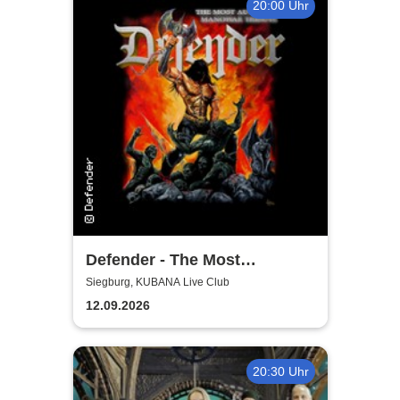
20:00 Uhr
Defender - The Most
Authentic Manowar Tribute
Siegburg, KUBANA Live Club
12.09.2026
20:30 Uhr