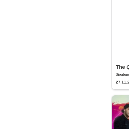
The 
Siegbur
27.11.