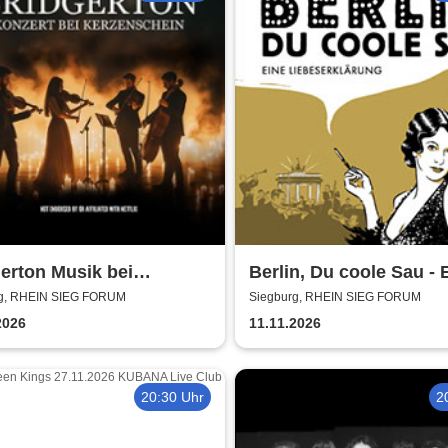
erton Musik bei
Berlin, Du coole Sau - 
enschein
Liebeserklärung
g, RHEIN SIEG FORUM
Siegburg, RHEIN SIEG FORUM
2026
11.11.2026
20:30 Uhr
2