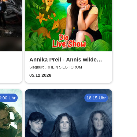
Annika Preil - Annis wilde
Tierabenteuer
Siegburg, RHEIN SIEG FORUM
05.12.2026
0:00 Uhr
18:15 Uhr