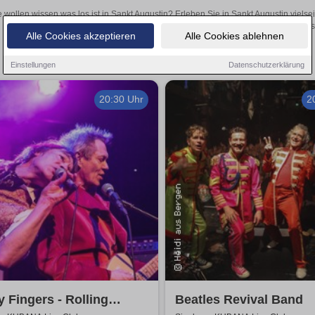
e wollen wissen was los ist in Sankt Augustin? Erleben Sie in Sankt Augustin viels
Theateraufführungen oder aufregende Veranstaltungen in Sankt Augustin
Alle Cookies akzeptieren
Alle Cookies ablehnen
Einstellungen
Datenschutzerklärung
20:30 Uhr
2
y Fingers - Rolling
Beatles Revival Band