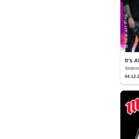
It's A
Siegbur
04.12.