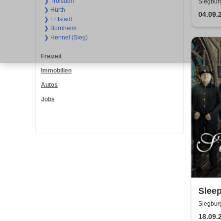
Stone
❯ Troisdorf
Siegbur
❯ Hürth
04.09.
❯ Erftstadt
❯ Bornheim
❯ Hennef (Sieg)
Freizeit
Immobilien
Autos
Jobs
Sleep
Tribu
Siegbur
18.09.