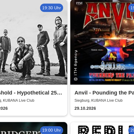
19:30 Uhr
1
hold - Hypothetical 25th
Anvil - Pounding the P
ersary Tour
Tour
g, KUBANA Live Club
Siegburg, KUBANA Live Club
2026
29.10.2026
19:00 Uhr
2