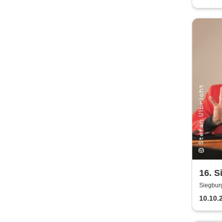
16. S
Night
Siegbur
10.10.