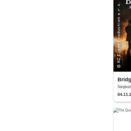
Bridg
Kerz
Siegbur
04.11.