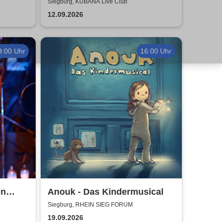
Authentic Manowar Tribute
Siegburg, KUBANA Live Club
12.09.2026
9:00 Uhr
16:00 Uhr
un
Anouk - Das Kindermusical
Siegburg, RHEIN SIEG FORUM
19.09.2026