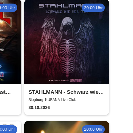
9:00 Uhr
20:00 Uhr
ast
STAHLMANN - Schwarz wie
der Tod Tour 2026
Siegburg, KUBANA Live Club
30.10.2026
0:00 Uhr
20:00 Uhr