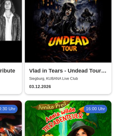
ribute
Vlad in Tears - Undead Tour
2026
Siegburg, KUBANA Live Club
03.12.2026
0:30 Uhr
16:00 Uhr