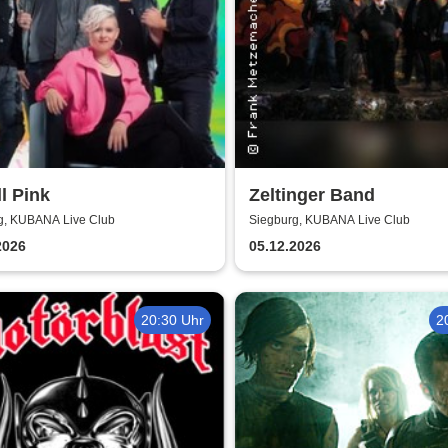
ll Pink
Zeltinger Band
g, KUBANA Live Club
Siegburg, KUBANA Live Club
2026
05.12.2026
20:30 Uhr
2