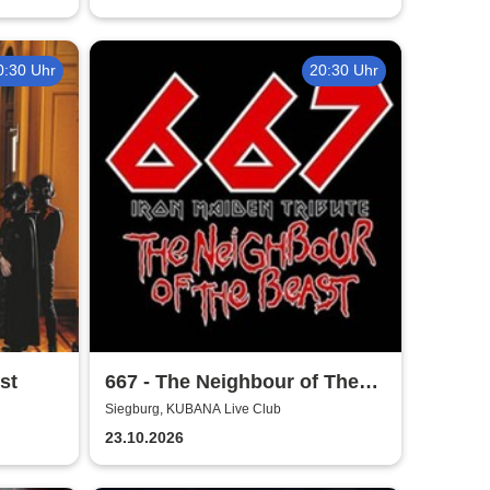
0:30 Uhr
20:30 Uhr
st
667 - The Neighbour of The
Beast
Siegburg, KUBANA Live Club
23.10.2026