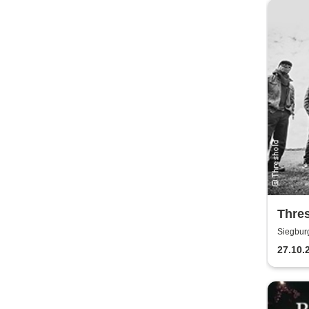
Thres
Anniv
Siegbur
27.10.