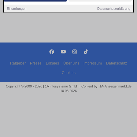
Einstellungen
Datenschutzerklärung
Ratgeber
Presse
Lokales
Über Uns
Impressum
Datenschutz
Cookies
Copyright © 2000 - 2026 | 1A Infosysteme GmbH | Content by: 1A-Anzeigenmarkt.de
10.08.2026