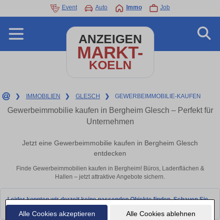
Event
Auto
Immo
Job
ANZEIGEN
MARKT-
KOELN
❯
IMMOBILIEN
❯
GLESCH
❯
GEWERBEIMMOBILIE-KAUFEN
Gewerbeimmobilie kaufen in Bergheim Glesch – Perfekt für
Unternehmen
Jetzt eine Gewerbeimmobilie kaufen in Bergheim Glesch
entdecken
Finde Gewerbeimmobilien kaufen in Bergheim! Büros, Ladenflächen &
Hallen – jetzt attraktive Angebote sichern.
Leider konnten wir derzeit keine passenden Objekte finden. Schauen Sie
bald wieder vorbei!
Alle Cookies akzeptieren
Alle Cookies ablehnen