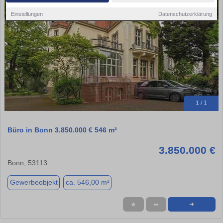
Einstellungen
Datenschutzerklärung
1 / 1
Büro in Bonn 3.850.000 € 546 m²
3.850.000 €
Bonn, 53113
Gewerbeobjekt
ca. 546,00 m²
★
➦
➜