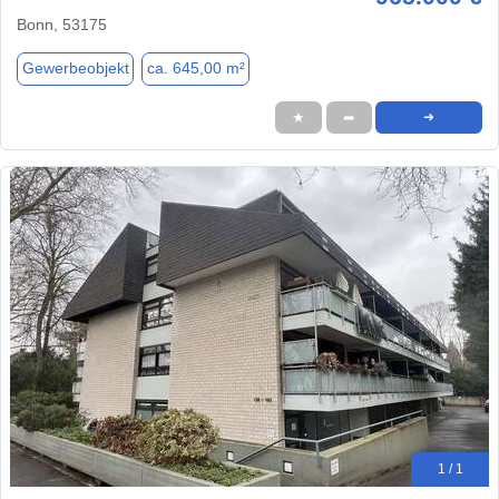
Bonn, 53175
Gewerbeobjekt
ca. 645,00 m²
★
➦
➜
1 / 1