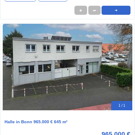
★
➦
➜
1 / 1
Halle in Bonn 965.000 € 645 m²
965.000 €