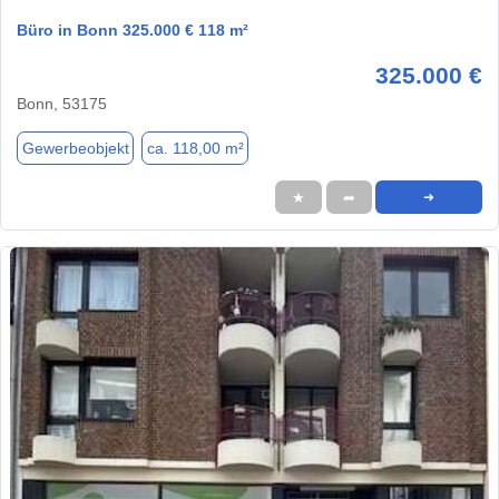
Büro in Bonn 325.000 € 118 m²
325.000 €
Bonn, 53175
Gewerbeobjekt
ca. 118,00 m²
★
➦
➜