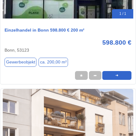
1 / 1
Einzelhandel in Bonn 598.800 € 200 m²
598.800 €
Bonn, 53123
Gewerbeobjekt
ca. 200,00 m²
★
➦
➜