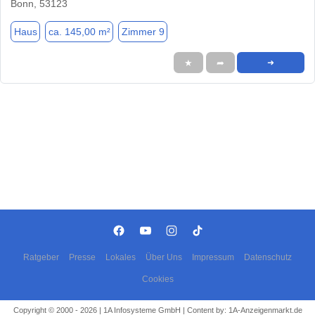
Bonn, 53123
Haus
ca. 145,00 m²
Zimmer 9
★
➦
➜
Ratgeber
Presse
Lokales
Über Uns
Impressum
Datenschutz
Cookies
Copyright © 2000 - 2026 | 1A Infosysteme GmbH | Content by: 1A-Anzeigenmarkt.de