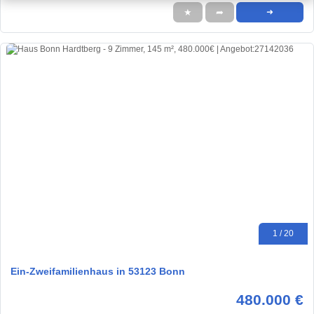
★
➦
➜
1 / 20
Ein-Zweifamilienhaus in 53123 Bonn
480.000 €