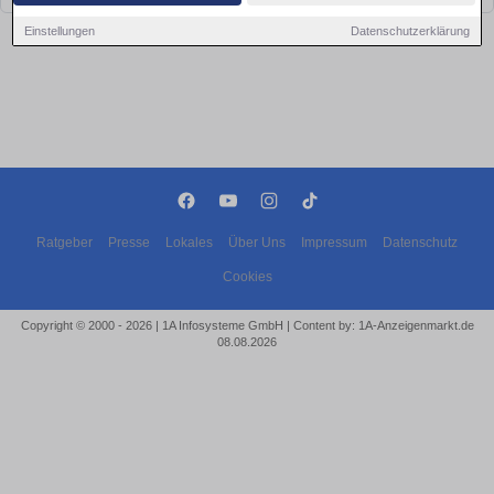
Einstellungen
Datenschutzerklärung
Ratgeber
Presse
Lokales
Über Uns
Impressum
Datenschutz
Cookies
Copyright © 2000 - 2026 | 1A Infosysteme GmbH | Content by: 1A-Anzeigenmarkt.de
08.08.2026