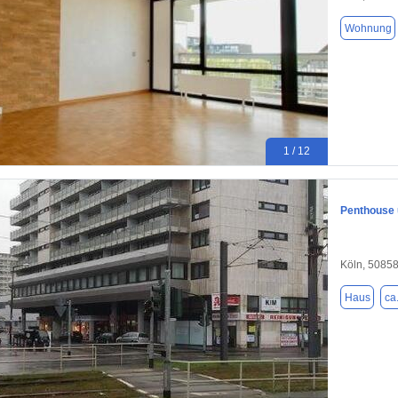
Wohnung
1 / 12
Penthouse 
Köln, 5085
Haus
ca