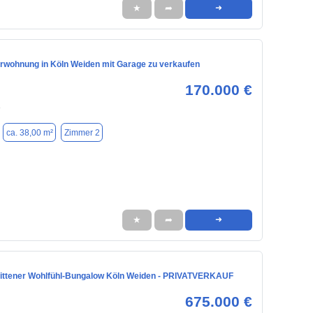
★
➦
➜
wohnung in Köln Weiden mit Garage zu verkaufen
170.000 €
8
ca. 38,00 m²
Zimmer 2
★
➦
➜
ittener Wohlfühl-Bungalow Köln Weiden - PRIVATVERKAUF
675.000 €