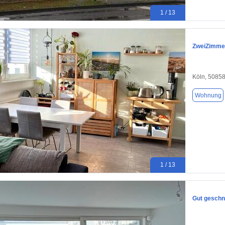
1 / 13
ZweiZimmer
Köln, 5085
Wohnung
1 / 13
Gut geschn