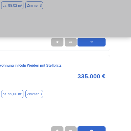
ca. 98,02 m²
Zimmer 3
★
➦
➜
ohnung in Köln Weiden mit Stellplatz
335.000 €
8
ca. 99,00 m²
Zimmer 3
★
➦
➜