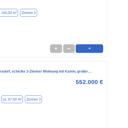
8
. 160,00 m²
Zimmer 5
★
➦
➜
rsdorf, schiclke 3-Zimmer Wohnung mit Kamin, großer…
552.000 €
8
ca. 97,00 m²
Zimmer 3