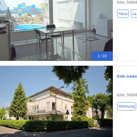
Köln, 5085
Haus
ca
1 / 16
Köln-Junke
Köln, 5085
Wohnung