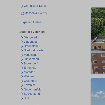
❯ Grundstück Kaufen
Messen & Events
Experten finden
Stadtteile von Köln
❯ Müngersdorf
❯ Lindenthal
❯ Braunsfeld
❯ Stadtwaldviertel
❯ Vogelsang
❯ Junkersdorf
❯ Bickendorf
❯ Ehrenfeld
❯ Marsdorf
❯ Weiden
❯ Ossendorf
❯ Lövenich
❯ Neuehrenfeld
❯ Bocklemünd
❯ Sülz