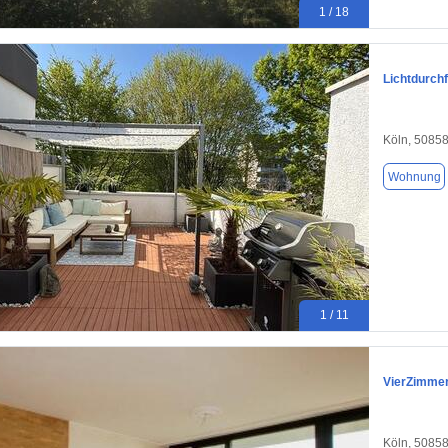
1 / 18
Lichtdurchf
Köln, 5085
Wohnung
1 / 11
VierZimmer
Köln, 5085