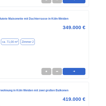
lutete Maisonette mit Dachterrasse in Köln-Weiden
349.000 €
8
ca. 71,00 m²
Zimmer 2
★
➦
➜
wohnung in Köln Weiden mit zwei großen Balkonen
419.000 €
8