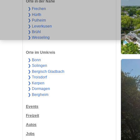
Orte in der Nähe
❯ Frechen
❯ Hürth
❯ Pulheim
❯ Leverkusen
❯ Brühl
❯ Wesseling
Orte im Umkreis
❯ Bonn
❯ Solingen
❯ Bergisch Gladbach
❯ Troisdorf
❯ Kerpen
❯ Dormagen
❯ Bergheim
Events
Freizeit
Autos
Jobs