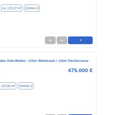
ca. 131,37 m²
Zimmer 4
★
➦
➜
über Köln-Weiden - 125m² Wohntraum + 116m² Dachterrasse
475.000 €
8
. 125,00 m²
Zimmer 3