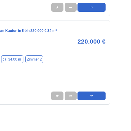
★
➦
➜
m Kaufen in Köln 220.000 € 34 m²
220.000 €
3
ca. 34,00 m²
Zimmer 2
★
➦
➜