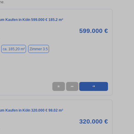
he.
m Kaufen in Köln 599.000 € 185.2 m²
599.000 €
8
ca. 185,20 m²
Zimmer 3.5
★
➦
➜
m Kaufen in Köln 320.000 € 98.02 m²
320.000 €
8