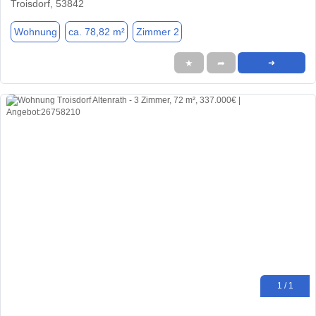
Troisdorf, 53842
Wohnung
ca. 78,82 m²
Zimmer 2
★
➦
➜
1 / 1