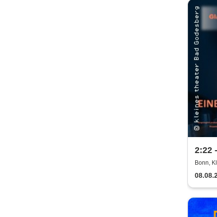
2:22 
- kle
Bonn, K
Gode
08.08.