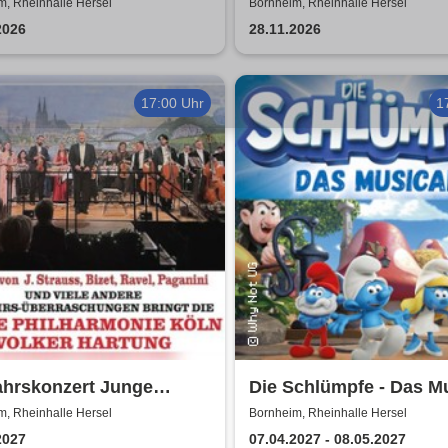
gartige große
Kölsche Dinner Show
m, Rheinhalle Hersel
Bornheim, Rheinhalle Hersel
ermusical-Gala
2026
28.11.2026
17:00 Uhr
1
ahrskonzert Junge
Die Schlümpfe - Das M
harmonie Köln
m, Rheinhalle Hersel
Bornheim, Rheinhalle Hersel
2027
07.04.2027 - 08.05.2027