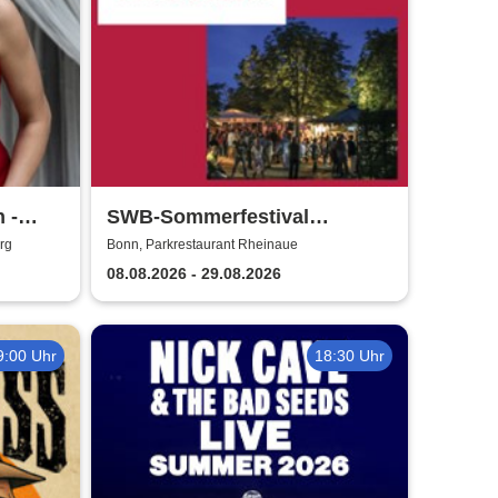
 -
SWB-Sommerfestival
Rheinaue
rg
Bonn, Parkrestaurant Rheinaue
08.08.2026 - 29.08.2026
9:00 Uhr
18:30 Uhr