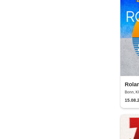
Rolan
2026!
Bonn, 
15.08.