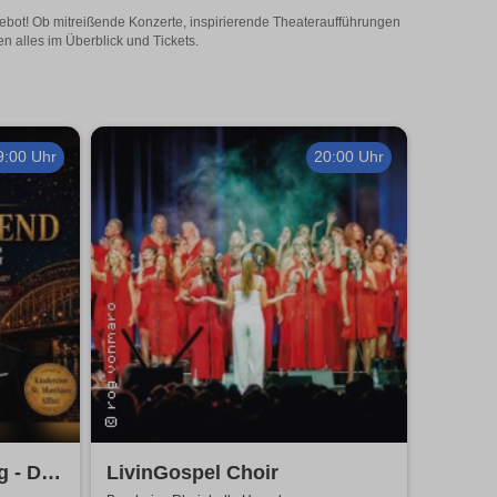
gebot! Ob mitreißende Konzerte, inspirierende Theateraufführungen
n alles im Überblick und Tickets.
9:00 Uhr
20:00 Uhr
 - Die
LivinGospel Choir