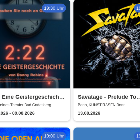
19:30 Uhr
1
- Eine Geistergeschichte
Savatage - Prelude To
ines theater Bad
Madness - Summer Tou
leines Theater Bad Godesberg
Bonn, KUNST!RASEN Bonn
sberg
2026 - 09.08.2026
13.08.2026
19:00 Uhr
1