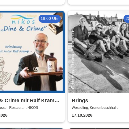
18:00 Uhr
2
& Crime mit Ralf Kramp |
Brings
rhaltsame Krimi-Lesung
assel, Restaurant NIKOS
Wesseling, Kronenbuschhalle
2026
17.10.2026