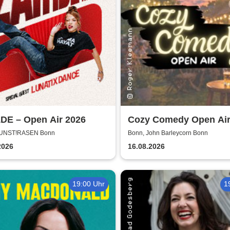
DE – Open Air 2026
Cozy Comedy Open Air
John Barleycorn Bonn
KUNST!RASEN Bonn
Bonn, John Barleycorn Bonn
2026
16.08.2026
19:00 Uhr
1