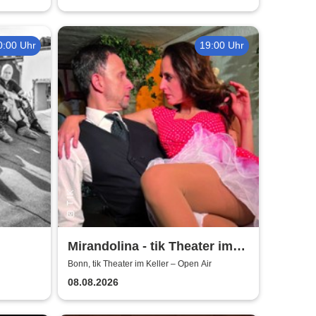
0:00 Uhr
19:00 Uhr
Mirandolina - tik Theater im
Keller
Bonn, tik Theater im Keller – Open Air
08.08.2026