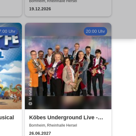
Bornheim, Rheinhalle Hersel
19.12.2026
7:00 Uhr
20:00 Uhr
usical
Köbes Underground Live -
Hausband der Kölner
Bornheim, Rheinhalle Hersel
Stunksitzung
26.06.2027