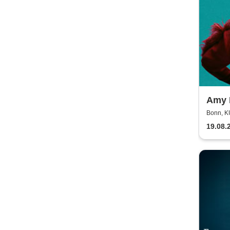
Amy 
Somm
Bonn, 
19.08.