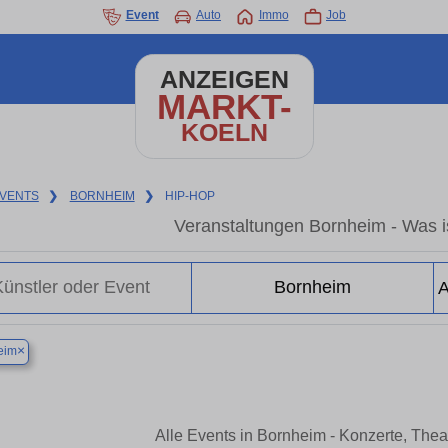
Event
Auto
Immo
Job
ANZEIGEN
MARKT-
KOELN
VENTS
❯
BORNHEIM
❯
HIP-HOP
Veranstaltungen Bornheim - Was is
×
eim
Alle Events in Bornheim - Konzerte, The