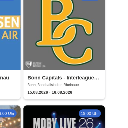
onau
Bonn Capitals - Interleague
Baseball 2026
Bonn, Baseballstadion Rheinaue
15.08.2026 - 16.08.2026
6:00 Uhr
19:00 Uhr