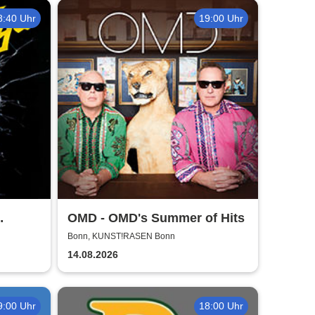
8:40 Uhr
19:00 Uhr
OMD - OMD's Summer of Hits
r 2026
Bonn, KUNST!RASEN Bonn
14.08.2026
9:00 Uhr
18:00 Uhr