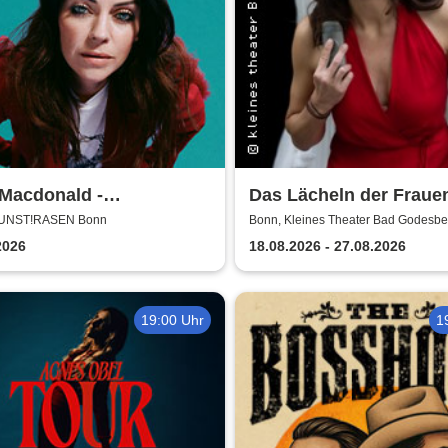
Macdonald -
Das Lächeln der Frauen
ershows 2026
kleines theater Bad
KUNST!RASEN Bonn
Bonn, Kleines Theater Bad Godesbe
Godesberg
2026
18.08.2026 - 27.08.2026
19:00 Uhr
1