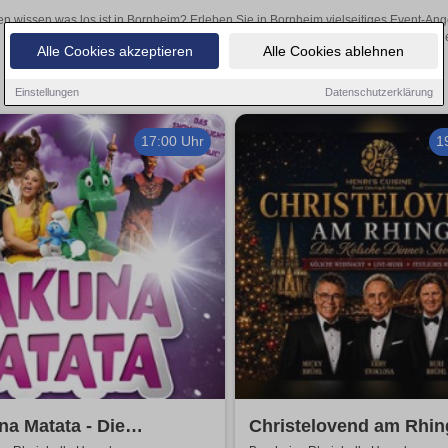
en wissen was los ist in Bornheim? Erleben Sie in Bornheim vielseitiges Event-An
oder aufregende Veranstaltungen in Bornheim – hier finde
Alle Cookies akzeptieren
Alle Cookies ablehnen
Einstellungen
Datenschutzerklärung
17:00 Uhr
1
a Matata - Die
Christelovend am Rhing