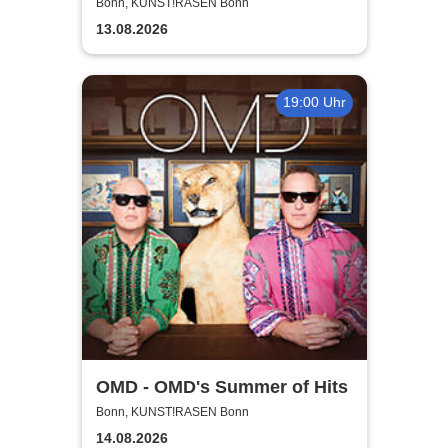
Madness - Summer Tour 2026
Bonn, KUNST!RASEN Bonn
13.08.2026
19:00 Uhr
OMD - OMD's Summer of Hits
Bonn, KUNST!RASEN Bonn
14.08.2026