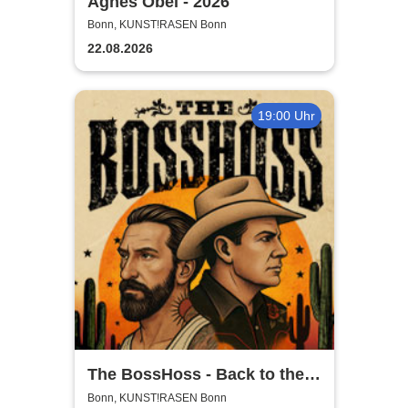
Agnes Obel - 2026
Bonn, KUNST!RASEN Bonn
22.08.2026
19:00 Uhr
The BossHoss - Back to the
Boots - LIVE - Summer 2026
Bonn, KUNST!RASEN Bonn