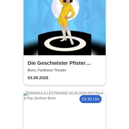
Die Geschwister Pfister
präsentieren: Peggy March,
Bonn, Pantheon-Theater
Frau Huggenberger und ich -
03.09.2026
Ursli Pfister
19:30 Uhr