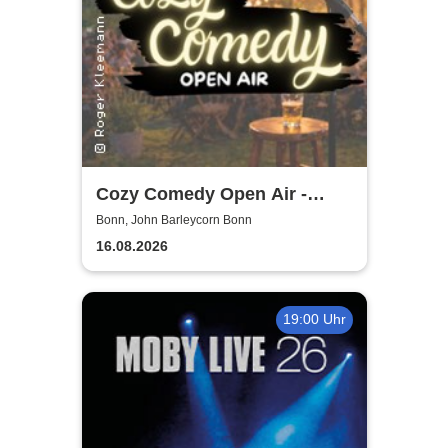
Cozy Comedy Open Air -
John Barleycorn Bonn
Bonn, John Barleycorn Bonn
16.08.2026
19:00 Uhr