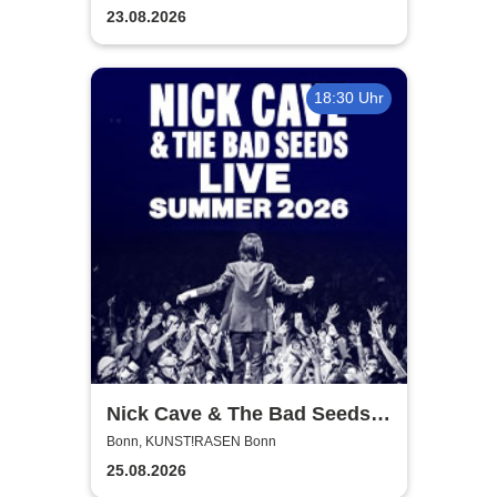
23.08.2026
18:30 Uhr
Nick Cave & The Bad Seeds -
Tour 2026
Bonn, KUNST!RASEN Bonn
25.08.2026