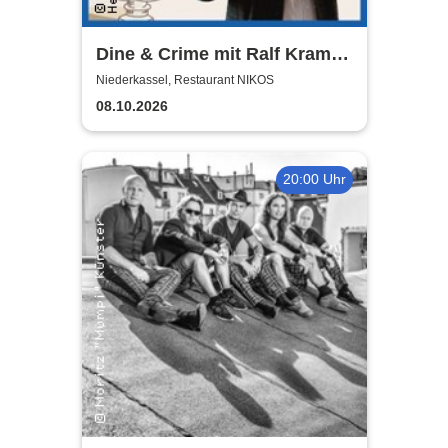
Dine & Crime mit Ralf Kramp |
Unterhaltsame Krimi-Lesung
Niederkassel, Restaurant NIKOS
08.10.2026
20:00 Uhr