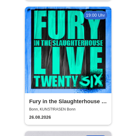
19:00 Uhr
Fury in the Slaughterhouse -
Fury Live Twenty Six
Bonn, KUNST!RASEN Bonn
26.08.2026