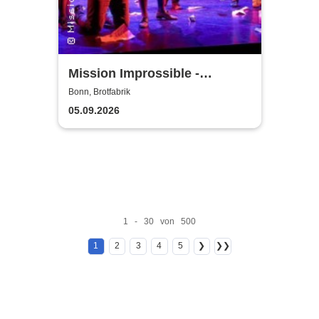
Mission Improssible -
Improtheater made in Bonn
Bonn, Brotfabrik
05.09.2026
1 - 30 von 500
1
2
3
4
5
❯
❯❯