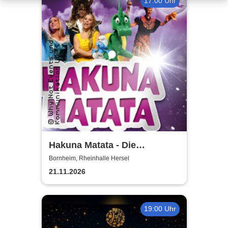
17:00 Uhr
Hakuna Matata - Die
einzigartige große
Bornheim, Rheinhalle Hersel
Kindermusical-Gala
21.11.2026
19:00 Uhr