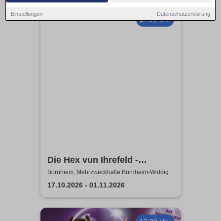
Einstellungen
Datenschutzerklärung
17:00 Uhr
Die Hex vun Ihrefeld -
Aufführungen 2026 Theater-
Bornheim, Mehrzweckhalle Bornheim-Widdig
Verein Herse
17.10.2026 - 01.11.2026