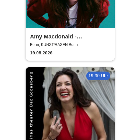
Amy Macdonald -
Sommershows 2026
Bonn, KUNST!RASEN Bonn
19.08.2026
19:30 Uhr