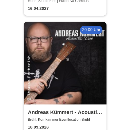
Hürth, Studio Eins | Euronova Campus
16.04.2027
20:00 Uhr
Andreas Kümmert - Acoustic
Duo
Brühl, Kornkammer Eventlocation Brühl
18.09.2026