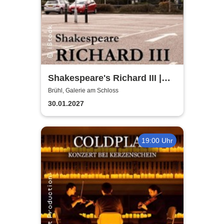
Shakespeare's Richard III |
Galerie am Schloss Brühl
Brühl, Galerie am Schloss
30.01.2027
19:00 Uhr