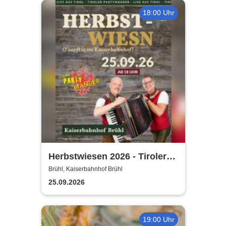
18:00 Uhr
Herbstwiesen 2026 - Tiroler
Partymander live |
Brühl, Kaiserbahnhof Brühl
Kaiserbahnhof Brühl
25.09.2026
19:00 Uhr