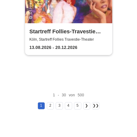
Startreff Follies-Travestie
Theater Köln
Köln, Startreff Follies Travestie-Theater
13.08.2026 - 20.12.2026
1 - 30 von 500
1
2
3
4
5
❯
❯❯