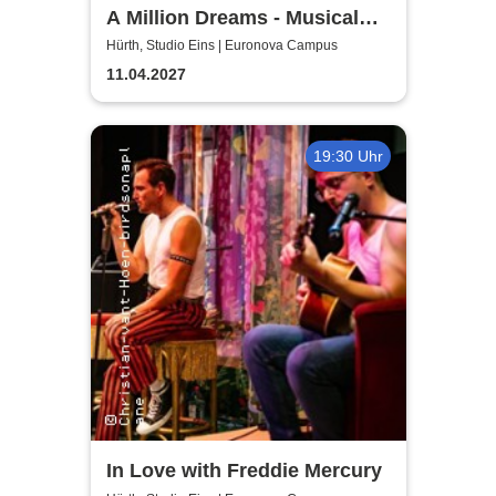
A Million Dreams - Musical
Circus Show
Hürth, Studio Eins | Euronova Campus
11.04.2027
19:30 Uhr
In Love with Freddie Mercury