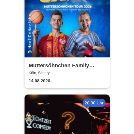
Muttersöhnchen Family
Games 2026
Köln, Sartory
14.08.2026
20:00 Uhr