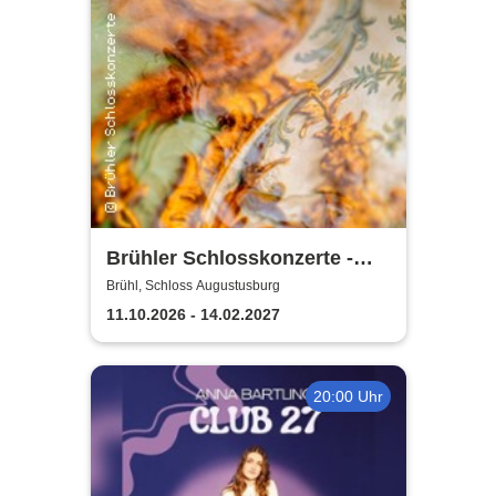
Brühler Schlosskonzerte -
Bach um vier 2026/27
Brühl, Schloss Augustusburg
11.10.2026 - 14.02.2027
20:00 Uhr