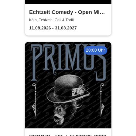
Echtzeit Comedy - Open Mic
& Bingo
Köln, Echtzeit - Grill & Thrill
11.08.2026 - 31.03.2027
20:00 Uhr