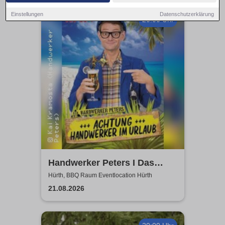
Einstellungen
Datenschutzerklärung
20:00 Uhr
Handwerker Peters I Das
Sommer Event | Achtung -
Hürth, BBQ Raum Eventlocation Hürth
Handwerker im UrlaubOpen
21.08.2026
Air