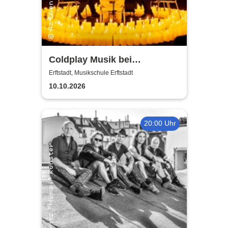
Coldplay Musik bei
Kerzenschein
Erftstadt, Musikschule Erftstadt
10.10.2026
20:00 Uhr