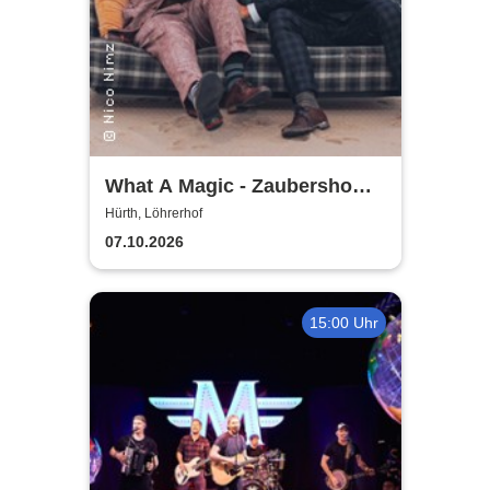
What A Magic - Zaubershow
mit Toby Rudolph und Nico
Hürth, Löhrerhof
Nimz
07.10.2026
15:00 Uhr