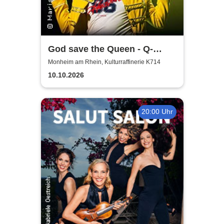
God save the Queen - Q-
Revival Band
Monheim am Rhein, Kulturraffinerie K714
10.10.2026
20:00 Uhr