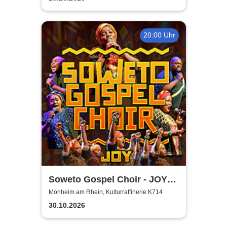
20:00 Uhr
Soweto Gospel Choir - JOY!
(Zulu: Injabulo)
Monheim am Rhein, Kulturraffinerie K714
30.10.2026