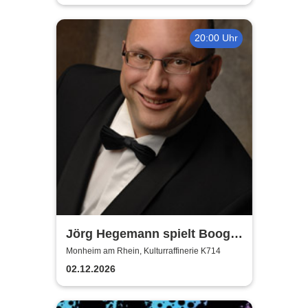
20:00 Uhr
Jörg Hegemann spielt Boogie
Woogie
Monheim am Rhein, Kulturraffinerie K714
02.12.2026