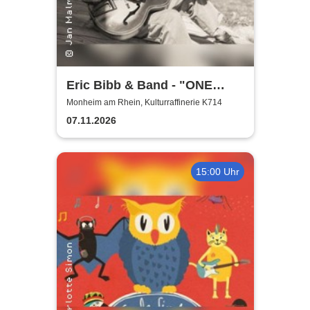
Eric Bibb & Band - "ONE
MISSISSIPPI" World Tour
Monheim am Rhein, Kulturraffinerie K714
2026
07.11.2026
15:00 Uhr