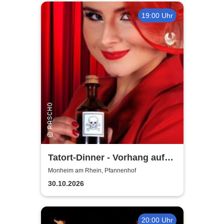
19:00 Uhr
Tatort-Dinner - Vorhang auf
für Mord
Monheim am Rhein, Pfannenhof
30.10.2026
20:00 Uhr