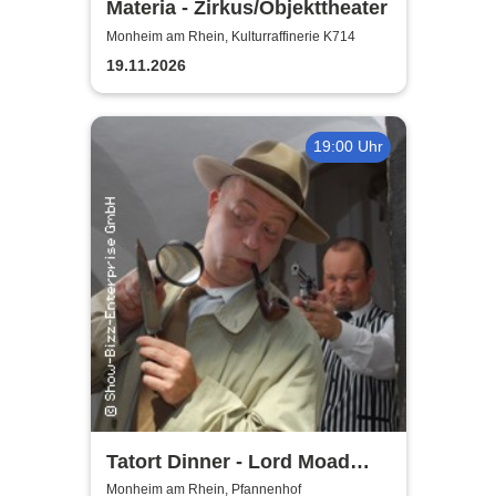
Materia - Zirkus/Objekttheater
Monheim am Rhein, Kulturraffinerie K714
19.11.2026
19:00 Uhr
Tatort Dinner - Lord Moad
lässt bitten!
Monheim am Rhein, Pfannenhof