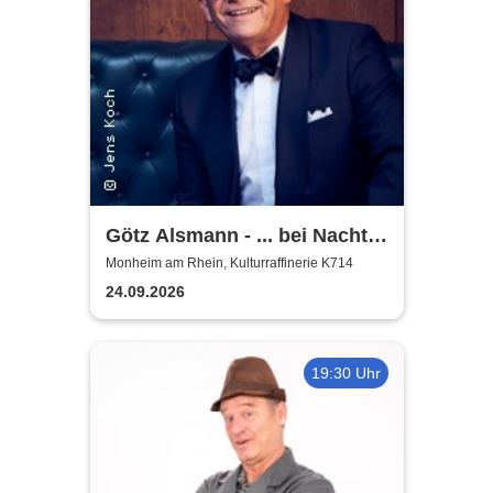
Götz Alsmann - ... bei Nacht
...
Monheim am Rhein, Kulturraffinerie K714
24.09.2026
19:30 Uhr