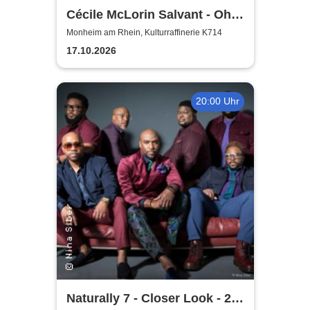
Cécile McLorin Salvant - Oh
Snap - Germany 2026
Monheim am Rhein, Kulturraffinerie K714
17.10.2026
20:00 Uhr
Naturally 7 - Closer Look - 25