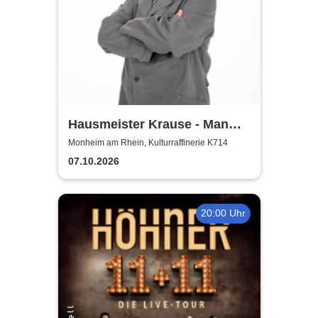
Hausmeister Krause - Man
lebt nur zweimal
Monheim am Rhein, Kulturraffinerie K714
07.10.2026
20:00 Uhr