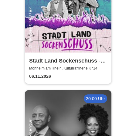
Stadt Land Sockenschuss -
Kabarett-Theater Distel
Monheim am Rhein, Kulturraffinerie K714
06.11.2026
20:00 Uhr