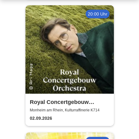
20:00 Uhr
Royal Concertgebouw
Orchestra | Víkingur Ólafsson
Monheim am Rhein, Kulturraffinerie K714
02.09.2026