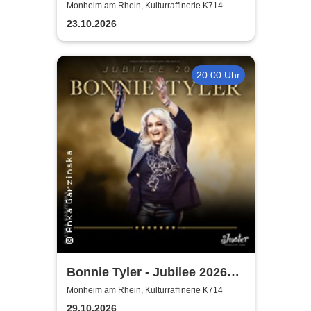
Years of Naturally 7
Monheim am Rhein, Kulturraffinerie K714
23.10.2026
20:00 Uhr
Bonnie Tyler - Jubilee 2026
Tournee
Monheim am Rhein, Kulturraffinerie K714
29.10.2026