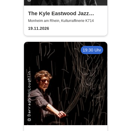
The Kyle Eastwood Jazz
Quintet
Monheim am Rhein, Kulturraffinerie K714
19.11.2026
19:30 Uhr