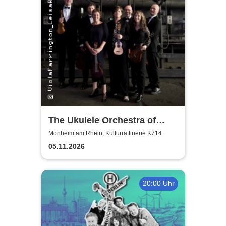
The Ukulele Orchestra of
Great Britain
Monheim am Rhein, Kulturraffinerie K714
05.11.2026
20:00 Uhr