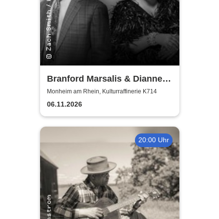
Branford Marsalis & Dianne
Reeves celebrate John
Monheim am Rhein, Kulturraffinerie K714
Coltrane
06.11.2026
20:00 Uhr