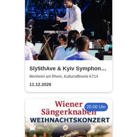
Sly5thAve & Kyiv Symphony
Orchestra
Monheim am Rhein, Kulturraffinerie K714
11.12.2026
20:00 Uhr