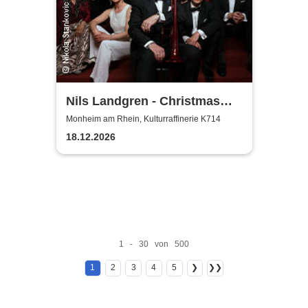
Nils Landgren - Christmas
With My Friends
Monheim am Rhein, Kulturraffinerie K714
18.12.2026
1 - 30 von 500
1
2
3
4
5
❯
❯❯