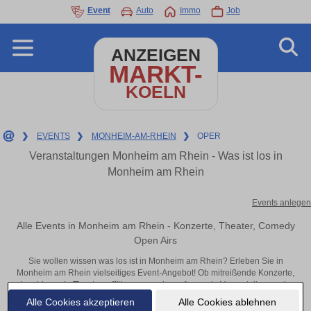
Event
Auto
Immo
Job
ANZEIGEN
MARKT-
KOELN
❯
EVENTS
❯
MONHEIM-AM-RHEIN
❯
OPER
Veranstaltungen Monheim am Rhein - Was ist los in
Monheim am Rhein
Events anlegen
Alle Events in Monheim am Rhein - Konzerte, Theater, Comedy
Open Airs
Sie wollen wissen was los ist in Monheim am Rhein? Erleben Sie in
Monheim am Rhein vielseitiges Event-Angebot! Ob mitreißende Konzerte,
inspirierende Theateraufführungen oder aufregende Veranstaltungen in
Monheim am Rhein – hier finden alles im Überblick und Tickets.
Alle Cookies akzeptieren
Alle Cookies ablehnen