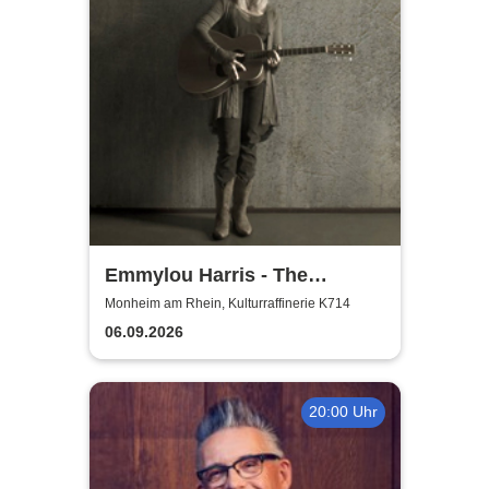
Emmylou Harris - The
European Farewell Tour
Monheim am Rhein, Kulturraffinerie K714
06.09.2026
20:00 Uhr