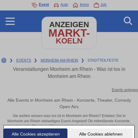
Event
Auto
Immo
Job
ANZEIGEN
MARKT-
KOELN
❯
EVENTS
❯
MONHEIM-AM-RHEIN
❯
STADTTEILFESTE
Veranstaltungen Monheim am Rhein - Was ist los in
Monheim am Rhein
Events anlegen
Alle Events in Monheim am Rhein - Konzerte, Theater, Comedy
Open Airs
Sie wollen wissen was los ist in Monheim am Rhein? Erleben Sie in
Monheim am Rhein vielseitiges Event-Angebot! Ob mitreißende Konzerte,
inspirierende Theateraufführungen oder aufregende Veranstaltungen in
Monheim am Rhein – hier finden alles im Überblick und Tickets.
Alle Cookies akzeptieren
Alle Cookies ablehnen