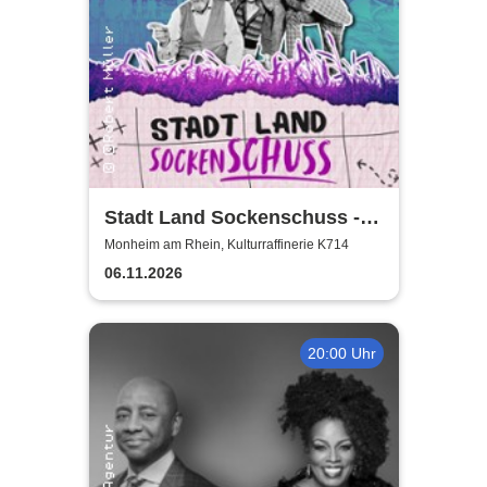
Stadt Land Sockenschuss -
Kabarett-Theater Distel
Monheim am Rhein, Kulturraffinerie K714
06.11.2026
20:00 Uhr