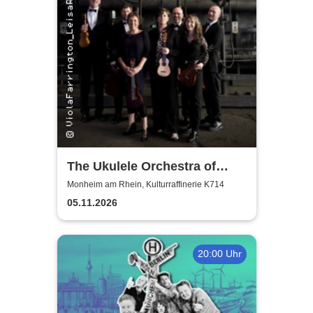
The Ukulele Orchestra of
Great Britain
Monheim am Rhein, Kulturraffinerie K714
05.11.2026
20:00 Uhr