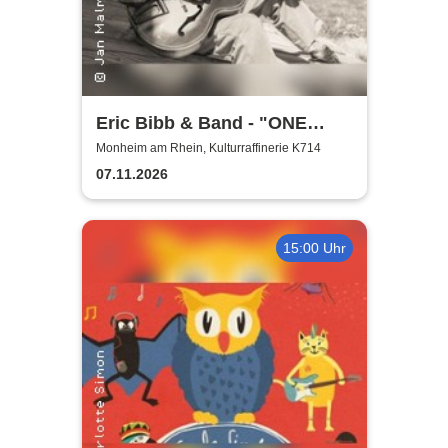
Eric Bibb & Band - "ONE
MISSISSIPPI" World Tour
Monheim am Rhein, Kulturraffinerie K714
2026
07.11.2026
15:00 Uhr