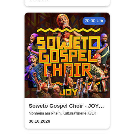
20:00 Uhr
Soweto Gospel Choir - JOY!
(Zulu: Injabulo)
Monheim am Rhein, Kulturraffinerie K714
30.10.2026