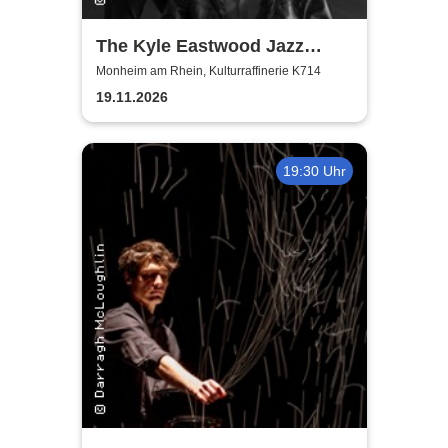
The Kyle Eastwood Jazz
Quintet
Monheim am Rhein, Kulturraffinerie K714
19.11.2026
19:30 Uhr