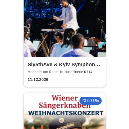
Sly5thAve & Kyiv Symphony
Orchestra
Monheim am Rhein, Kulturraffinerie K714
11.12.2026
20:00 Uhr