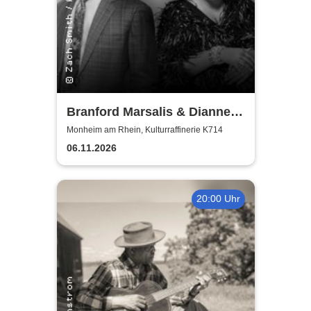
Branford Marsalis & Dianne
Reeves celebrate John
Monheim am Rhein, Kulturraffinerie K714
Coltrane
06.11.2026
20:00 Uhr