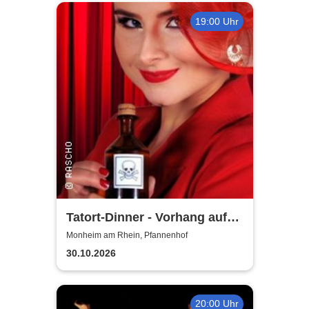
19:00 Uhr
Tatort-Dinner - Vorhang auf
für Mord
Monheim am Rhein, Pfannenhof
30.10.2026
20:00 Uhr