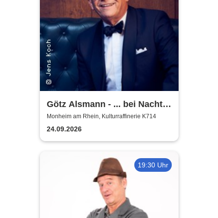
Götz Alsmann - ... bei Nacht
...
Monheim am Rhein, Kulturraffinerie K714
24.09.2026
19:30 Uhr