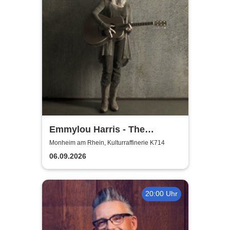
Emmylou Harris - The
European Farewell Tour
Monheim am Rhein, Kulturraffinerie K714
06.09.2026
20:00 Uhr