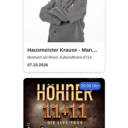
Hausmeister Krause - Man
lebt nur zweimal
Monheim am Rhein, Kulturraffinerie K714
07.10.2026
20:00 Uhr