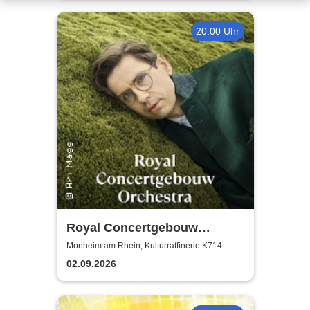
20:00 Uhr
Royal Concertgebouw
Orchestra | Víkingur Ólafsson
Monheim am Rhein, Kulturraffinerie K714
02.09.2026