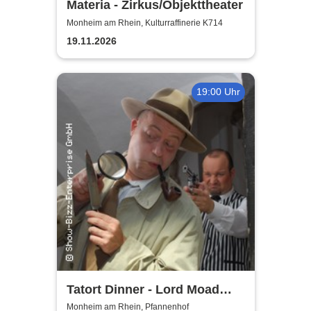
Materia - Zirkus/Objekttheater
Monheim am Rhein, Kulturraffinerie K714
19.11.2026
19:00 Uhr
Tatort Dinner - Lord Moad
lässt bitten!
Monheim am Rhein, Pfannenhof