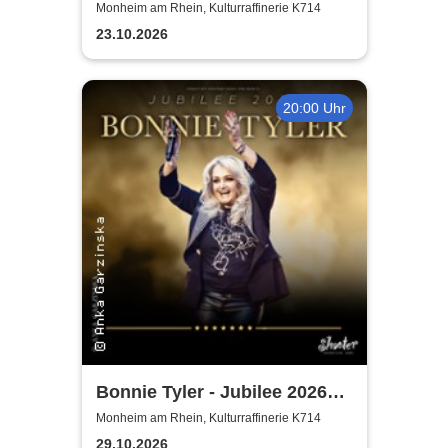
Years of Naturally 7
Monheim am Rhein, Kulturraffinerie K714
23.10.2026
20:00 Uhr
Bonnie Tyler - Jubilee 2026
Tournee
Monheim am Rhein, Kulturraffinerie K714
29.10.2026