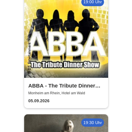
19:00 Uhr
ABBA - The Tribute Dinner
Show
Monheim am Rhein, Hotel am Wald
05.09.2026
19:30 Uhr