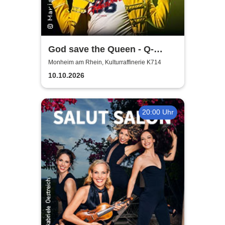
God save the Queen - Q-
Revival Band
Monheim am Rhein, Kulturraffinerie K714
10.10.2026
20:00 Uhr