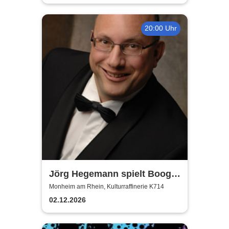
20:00 Uhr
Jörg Hegemann spielt Boogie
Woogie
Monheim am Rhein, Kulturraffinerie K714
02.12.2026