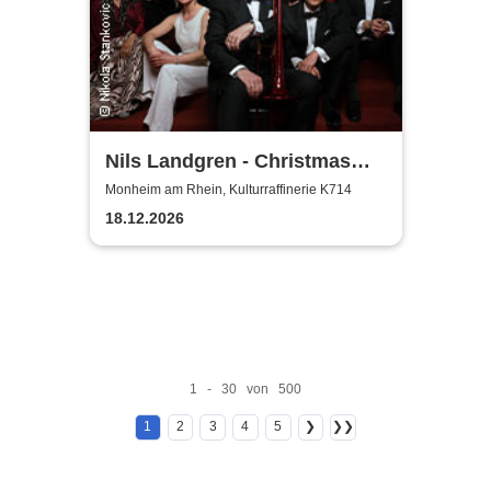
Nils Landgren - Christmas
With My Friends
Monheim am Rhein, Kulturraffinerie K714
18.12.2026
1 - 30 von 500
1
2
3
4
5
❯
❯❯