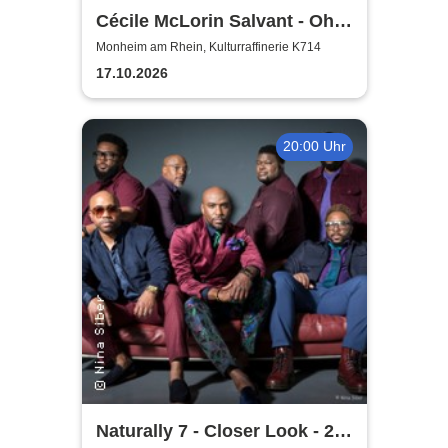
Cécile McLorin Salvant - Oh
Snap - Germany 2026
Monheim am Rhein, Kulturraffinerie K714
17.10.2026
20:00 Uhr
Naturally 7 - Closer Look - 25