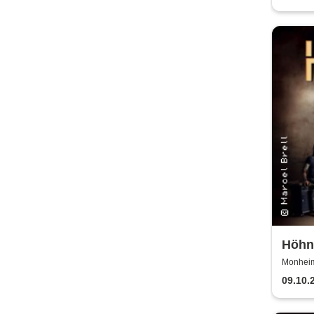
Höhne
2025
Monheim 
09.10.