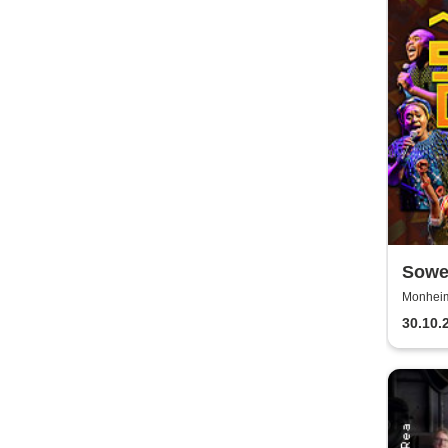
Sowet
(Zulu
Monheim 
30.10.