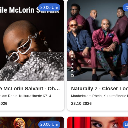
20:00 Uhr
2
e McLorin Salvant - Oh
Naturally 7 - Closer Loo
 - Germany 2026
Years of Naturally 7
am Rhein, Kulturraffinerie K714
Monheim am Rhein, Kulturraffinerie
2026
23.10.2026
20:00 Uhr
1