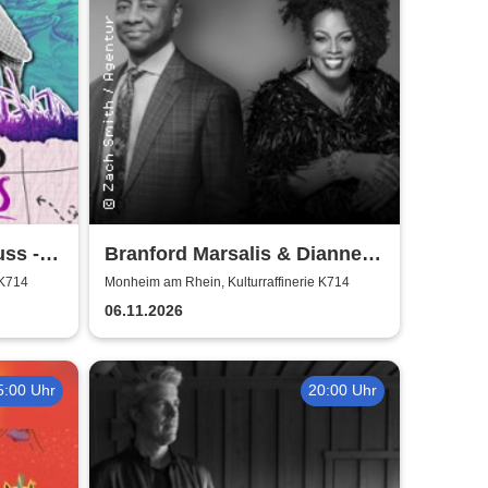
ss -
Branford Marsalis & Dianne
Reeves celebrate John
 K714
Monheim am Rhein, Kulturraffinerie K714
Coltrane
06.11.2026
5:00 Uhr
20:00 Uhr