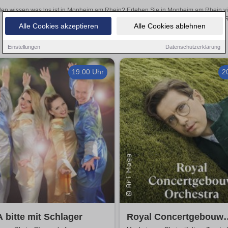
len wissen was los ist in Monheim am Rhein? Erleben Sie in Monheim am Rhein vie
Theateraufführungen oder aufregende Veranstaltungen in Monheim am Rhei
Alle Cookies akzeptieren
Alle Cookies ablehnen
Einstellungen
Datenschutzerklärung
19:00 Uhr
2
bitte mit Schlager
Royal Concertgebouw