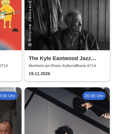
The Kyle Eastwood Jazz
Quintet
 K714
Monheim am Rhein, Kulturraffinerie K714
19.11.2026
9:00 Uhr
20:00 Uhr