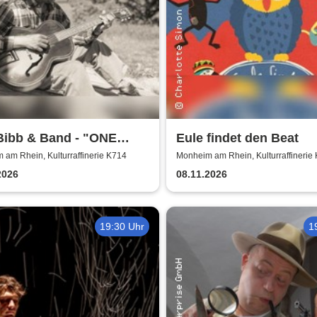
Bibb & Band - "ONE
Eule findet den Beat
ISSIPPI" World Tour
am Rhein, Kulturraffinerie K714
Monheim am Rhein, Kulturraffinerie
2026
08.11.2026
19:30 Uhr
1