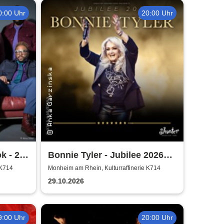
0:00 Uhr
20:00 Uhr
k - 25
Bonnie Tyler - Jubilee 2026
Tournee
 K714
Monheim am Rhein, Kulturraffinerie K714
29.10.2026
9:00 Uhr
20:00 Uhr