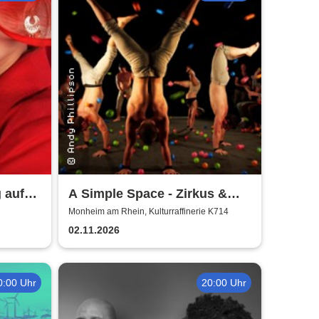
 auf
A Simple Space - Zirkus &
Körpertheater
Monheim am Rhein, Kulturraffinerie K714
02.11.2026
0:00 Uhr
20:00 Uhr