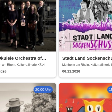
kulele Orchestra of
Stadt Land Sockenschu
 Britain
Kabarett-Theater Distel
am Rhein, Kulturraffinerie K714
Monheim am Rhein, Kulturraffinerie
2026
06.11.2026
20:00 Uhr
1