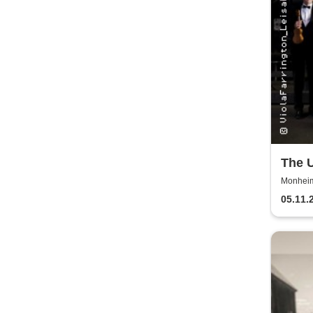
The U
Great
Monheim 
05.11.