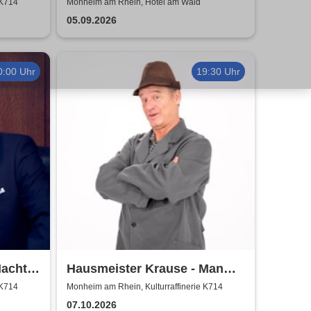
lafsson
Show
 K714
Monheim am Rhein, Hotel am Wald
05.09.2026
0:00 Uhr
19:30 Uhr
Nacht
Hausmeister Krause - Man
lebt nur zweimal
 K714
Monheim am Rhein, Kulturraffinerie K714
07.10.2026