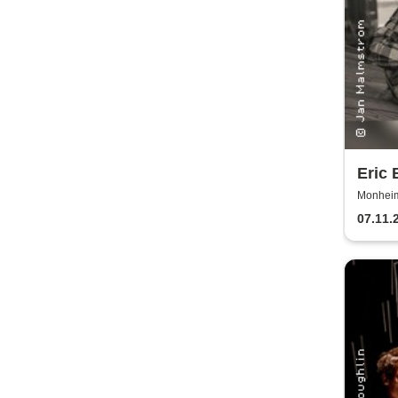
Eric 
MISS
Monheim 
2026
07.11.