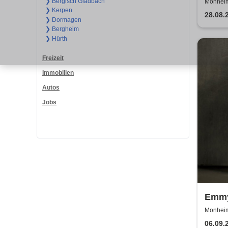
❯ Bergisch Gladbach
Monheim
❯ Kerpen
28.08.
❯ Dormagen
❯ Bergheim
❯ Hürth
Freizeit
Immobilien
Autos
Jobs
Emmy
Euro
Monheim 
06.09.