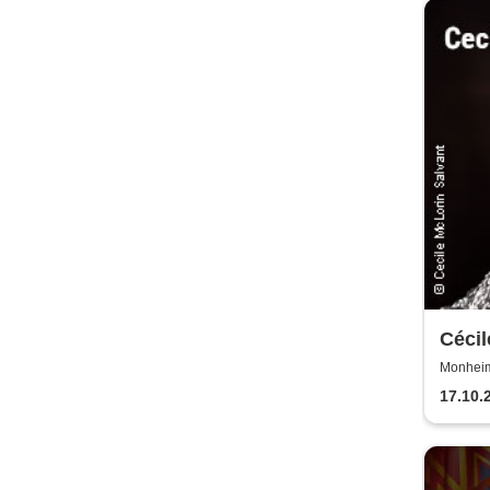
Cécil
Snap
Monheim 
17.10.