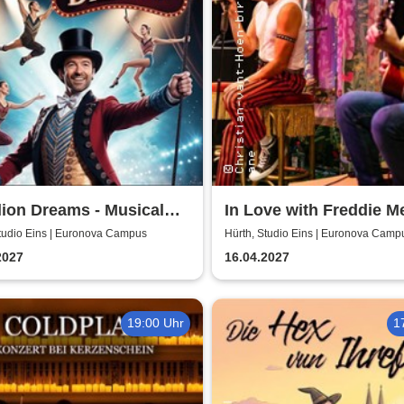
lion Dreams - Musical
In Love with Freddie M
us Show
Studio Eins | Euronova Campus
Hürth, Studio Eins | Euronova Camp
2027
16.04.2027
19:00 Uhr
1