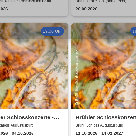
ornkammer Eventlocation Brühl
Brühl, Kapitelsaal (barrierefrei)
2026
20.09.2026
19:00 Uhr
1
er Schlosskonzerte -
Brühler Schlosskonzert
-Festival 2026
Bach um vier 2026/27
Schloss Augustusburg
Brühl, Schloss Augustusburg
2026 - 04.10.2026
11.10.2026 - 14.02.2027