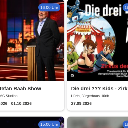
16:00 Uhr
1
Stefan Raab Show
Die drei ??? Kids - Zir
Rätsel | Bürgerhaus Hü
EMG Studios
Hürth, Bürgerhaus Hürth
2026 - 01.10.2026
27.09.2026
15:00 Uhr
1