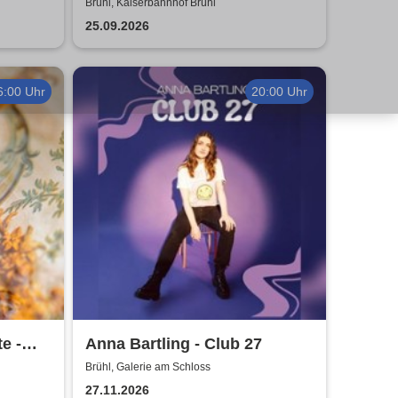
Partymander live |
Brühl, Kaiserbahnhof Brühl
Kaiserbahnhof Brühl
25.09.2026
6:00 Uhr
20:00 Uhr
e -
Anna Bartling - Club 27
Brühl, Galerie am Schloss
27.11.2026