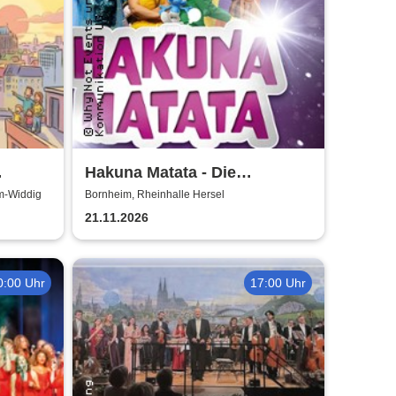
Hakuna Matata - Die
ater-
einzigartige große
m-Widdig
Bornheim, Rheinhalle Hersel
Kindermusical-Gala
21.11.2026
0:00 Uhr
17:00 Uhr