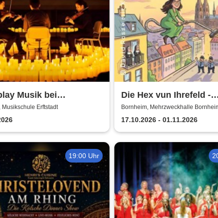
lay Musik bei
Die Hex vun Ihrefeld -
enschein
Aufführungen 2026 The
t, Musikschule Erftstadt
Bornheim, Mehrzweckhalle Bornhei
Verein Herse
2026
17.10.2026 - 01.11.2026
19:00 Uhr
2