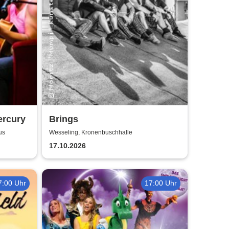
ercury
Brings
us
Wesseling, Kronenbuschhalle
17.10.2026
7:00 Uhr
17:00 Uhr