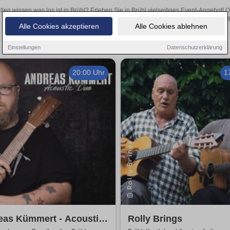
llen wissen was los ist in Brühl? Erleben Sie in Brühl vielseitiges Event-Angebot!
aufregende Veranstaltungen in Brühl – hier finden al
Alle Cookies akzeptieren
Alle Cookies ablehnen
Einstellungen
Datenschutzerklärung
20:00 Uhr
1
eas Kümmert - Acoustic
Rolly Brings