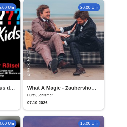
5:00 Uhr
20:00 Uhr
kus der
What A Magic - Zaubershow
rth
mit Toby Rudolph und Nico
Hürth, Löhrerhof
Nimz
07.10.2026
9:00 Uhr
15:00 Uhr