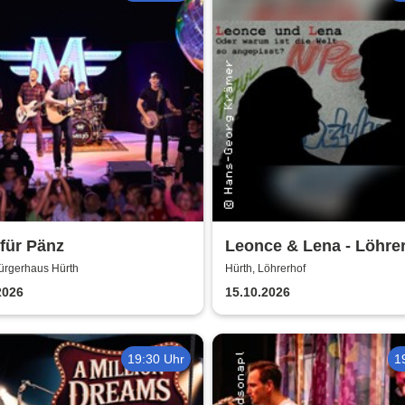
 für Pänz
Leonce & Lena - Löhre
Hürth
ürgerhaus Hürth
Hürth, Löhrerhof
2026
15.10.2026
19:30 Uhr
1