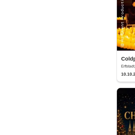
Coldp
Kerz
Erftstad
10.10.