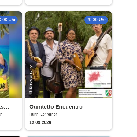
0:00 Uhr
20:00 Uhr
as
Quintetto Encuentro
g -
th
Hürth, Löhrerhof
Open
12.09.2026