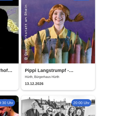
rhof
Pippi Langstrumpf -
Bürgerhaus Hürth
Hürth, Bürgerhaus Hürth
13.12.2026
9:30 Uhr
20:00 Uhr