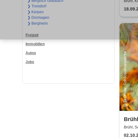
Duo
❯ Bergisch Gladbach
Brühl, K
❯ Troisdorf
18.09.
❯ Kerpen
❯ Dormagen
❯ Bergheim
Freizeit
Immobilien
Autos
Jobs
Brühl
Haydn
Brühl, 
02.10.