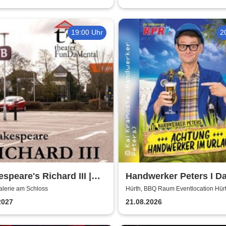
19:00 Uhr
2
speare's Richard III |
Handwerker Peters I D
ie am Schloss Brühl
Sommer Event | Achtun
alerie am Schloss
Hürth, BBQ Raum Eventlocation Hür
Handwerker im Urlaub
2027
21.08.2026
Air