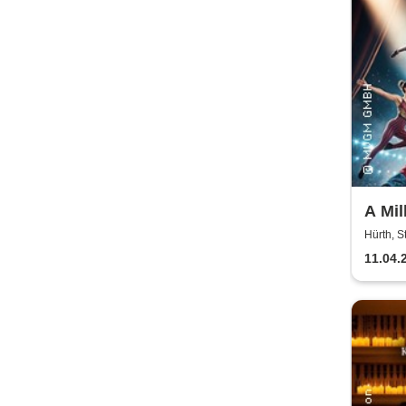
A Mil
Circ
Hürth, 
11.04.