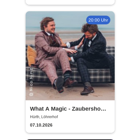
20:00 Uhr
What A Magic - Zaubershow
mit Toby Rudolph und Nico
Hürth, Löhrerhof
Nimz
07.10.2026