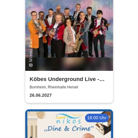
Köbes Underground Live -
Hausband der Kölner
Bornheim, Rheinhalle Hersel
Stunksitzung
26.06.2027
18:00 Uhr