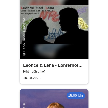
Leonce & Lena - Löhrerhof
Hürth
Hürth, Löhrerhof
15.10.2026
15:00 Uhr