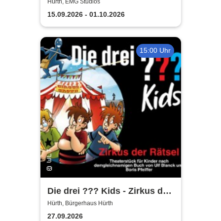
Hürth, EMG Studios
15.09.2026 - 01.10.2026
15:00 Uhr
Die drei ??? Kids - Zirkus der
Rätsel | Bürgerhaus Hürth
Hürth, Bürgerhaus Hürth
27.09.2026