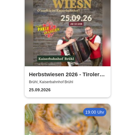
Herbstwiesen 2026 - Tiroler
Partymander live |
Brühl, Kaiserbahnhof Brühl
Kaiserbahnhof Brühl
25.09.2026
19:00 Uhr