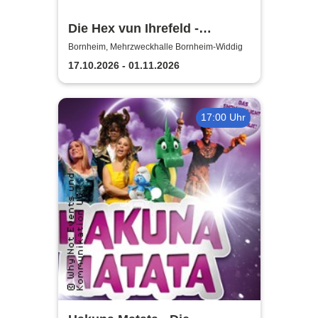
Die Hex vun Ihrefeld -
Aufführungen 2026 Theater-
Bornheim, Mehrzweckhalle Bornheim-Widdig
Verein Herse
17.10.2026 - 01.11.2026
17:00 Uhr