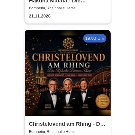
Hakuna Matata - Die
einzigartige große
Bornheim, Rheinhalle Hersel
Kindermusical-Gala
21.11.2026
19:00 Uhr
Christelovend am Rhing - Die
Kölsche Dinner Show
Bornheim, Rheinhalle Hersel