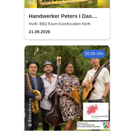
Handwerker Peters I Das
Sommer Event | Achtung -
Hürth, BBQ Raum Eventlocation Hürth
Handwerker im UrlaubOpen
21.08.2026
Air
20:00 Uhr