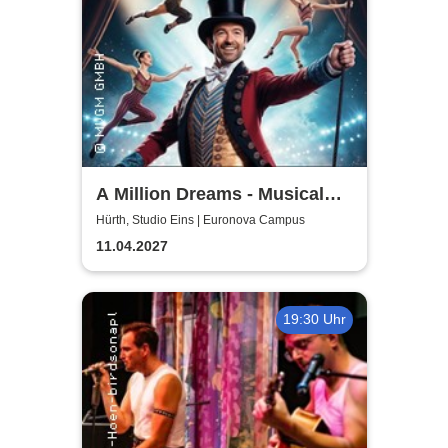
A Million Dreams - Musical
Circus Show
Hürth, Studio Eins | Euronova Campus
11.04.2027
19:30 Uhr