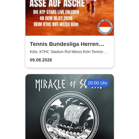
Tennis Bundesliga Herren
2026 – Heimspiele beim KTHC
Köln, KTHC Stadion Rot-Weiss Köln Tennis-
und Hockeyclub
Stadion Rot-Weiss
09.08.2026
20:00 Uhr