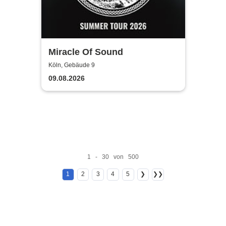
Miracle Of Sound
Köln, Gebäude 9
09.08.2026
1 - 30 von 500
1
2
3
4
5
❯
❯❯