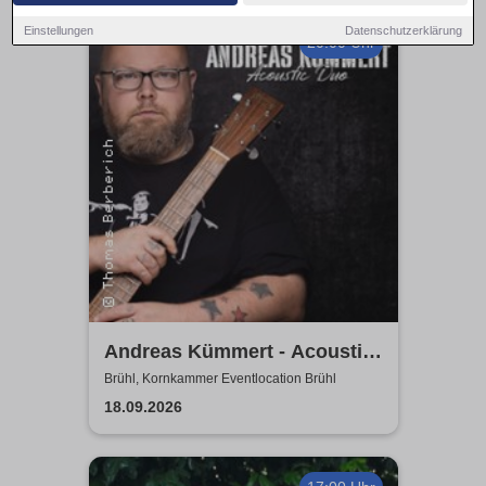
Einstellungen
Datenschutzerklärung
20:00 Uhr
Andreas Kümmert - Acoustic
Duo
Brühl, Kornkammer Eventlocation Brühl
18.09.2026