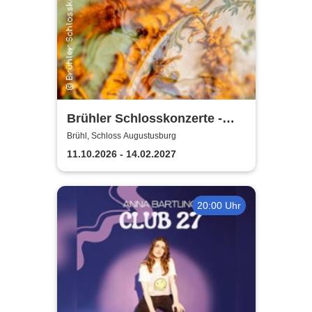
Brühler Schlosskonzerte -
Bach um vier 2026/27
Brühl, Schloss Augustusburg
11.10.2026 - 14.02.2027
20:00 Uhr