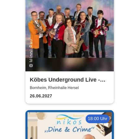
Köbes Underground Live -
Hausband der Kölner
Bornheim, Rheinhalle Hersel
Stunksitzung
26.06.2027
18:00 Uhr