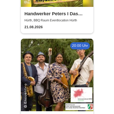
Handwerker Peters I Das
Sommer Event | Achtung -
Hürth, BBQ Raum Eventlocation Hürth
Handwerker im UrlaubOpen
21.08.2026
Air
20:00 Uhr