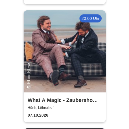
20:00 Uhr
What A Magic - Zaubershow
mit Toby Rudolph und Nico
Hürth, Löhrerhof
Nimz
07.10.2026