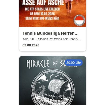
Tennis Bundesliga Herren
2026 – Heimspiele beim KTHC
Köln, KTHC Stadion Rot-Weiss Köln Tennis-
und Hockeyclub
Stadion Rot-Weiss
09.08.2026
20:00 Uhr