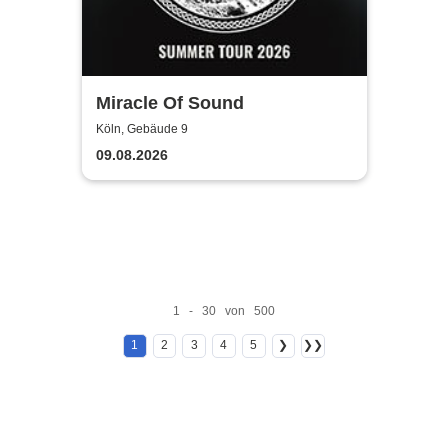
Miracle Of Sound
Köln, Gebäude 9
09.08.2026
1 - 30 von 500
1
2
3
4
5
❯
❯❯