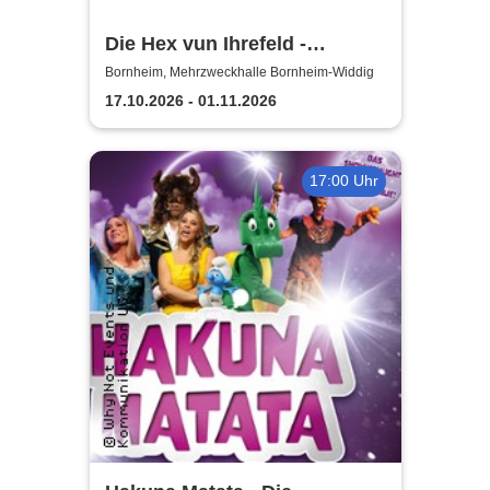
Die Hex vun Ihrefeld -
Aufführungen 2026 Theater-
Bornheim, Mehrzweckhalle Bornheim-Widdig
Verein Herse
17.10.2026 - 01.11.2026
17:00 Uhr