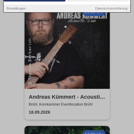
Einstellungen
Datenschutzerklärung
20:00 Uhr
Andreas Kümmert - Acoustic
Duo
Brühl, Kornkammer Eventlocation Brühl
18.09.2026