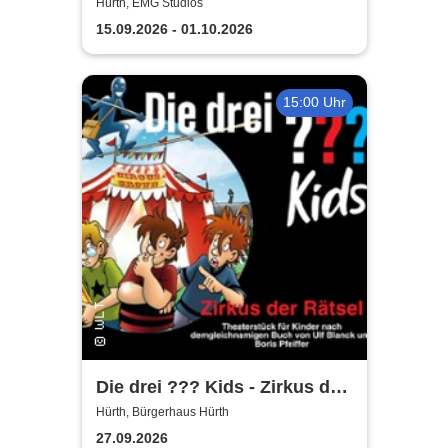
Hürth, EMG Studios
15.09.2026 - 01.10.2026
15:00 Uhr
Die drei ??? Kids - Zirkus der
Rätsel | Bürgerhaus Hürth
Hürth, Bürgerhaus Hürth
27.09.2026