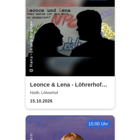
Leonce & Lena - Löhrerhof
Hürth
Hürth, Löhrerhof
15.10.2026
15:00 Uhr