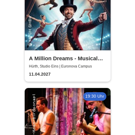
A Million Dreams - Musical
Circus Show
Hürth, Studio Eins | Euronova Campus
11.04.2027
19:30 Uhr