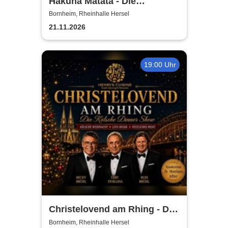
Hakuna Matata - Die
einzigartige große
Bornheim, Rheinhalle Hersel
Kindermusical-Gala
21.11.2026
19:00 Uhr
Christelovend am Rhing - Die
Kölsche Dinner Show
Bornheim, Rheinhalle Hersel