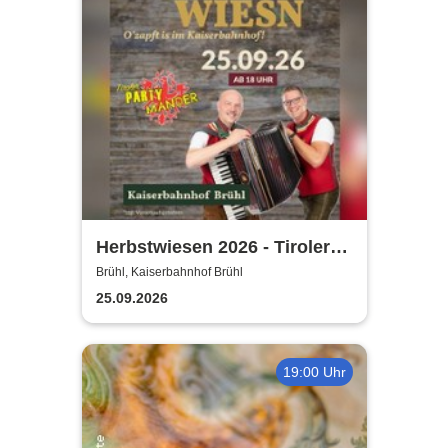
Herbstwiesen 2026 - Tiroler
Partymander live |
Brühl, Kaiserbahnhof Brühl
Kaiserbahnhof Brühl
25.09.2026
19:00 Uhr