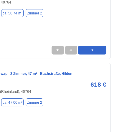
, 40764
ca. 58,74 m²
Zimmer 2
★
➦
➜
ap - 2 Zimmer, 47 m² - Bachstraße, Hilden
618 €
(Rheinland), 40764
ca. 47,00 m²
Zimmer 2