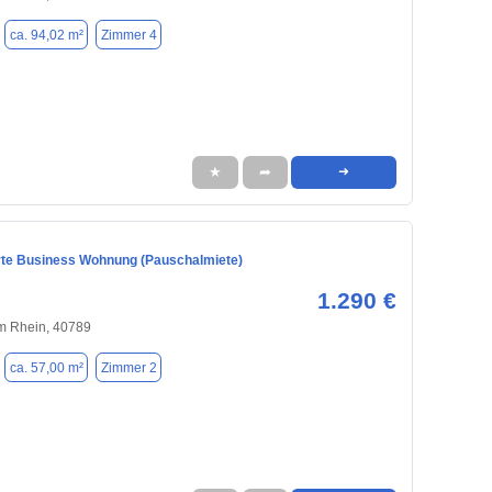
ca. 94,02 m²
Zimmer 4
★
➦
➜
erte Business Wohnung (Pauschalmiete)
1.290 €
 Rhein, 40789
ca. 57,00 m²
Zimmer 2