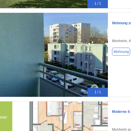
1 / 1
Wohnung zu
Monheim, 
Wohnung
1 / 1
Moderne 4
Monheim am