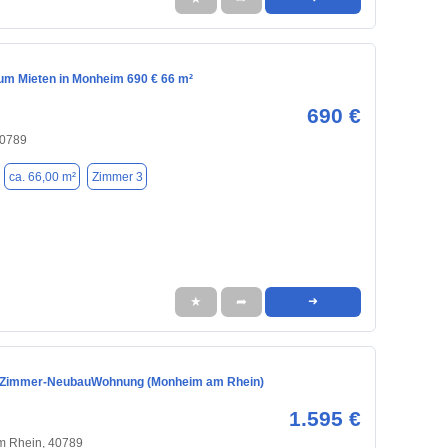
m Mieten in Monheim 690 € 66 m²
690 €
40789
ca. 66,00 m²
Zimmer 3
★
➦
➜
-Zimmer-NeubauWohnung (Monheim am Rhein)
1.595 €
 Rhein, 40789