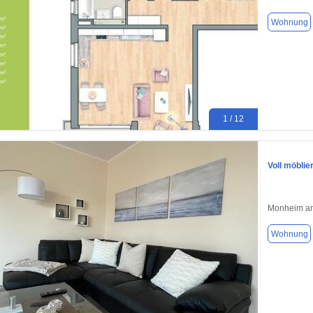
Wohnung
1 / 12
Voll möbli
Monheim am
Wohnung