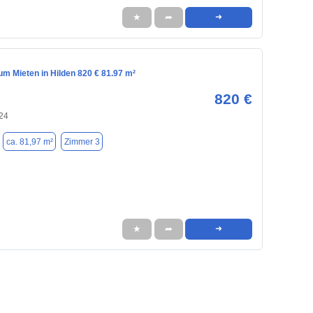
★
➦
➜
m Mieten in Hilden 820 € 81.97 m²
820 €
724
ca. 81,97 m²
Zimmer 3
★
➦
➜