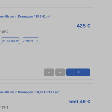
m Mieten in Dormagen 425 € 41 m²
425 €
 41540
ca. 41,00 m²
Zimmer 1.5
★
➦
➜
m Mieten in Dormagen 550,49 € 63.13 m²
550,49 €
 41541