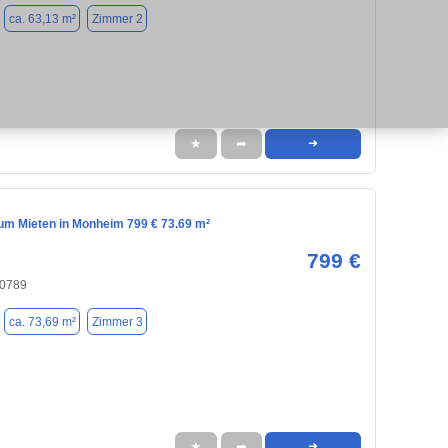
ca. 63,13 m²
Zimmer 2
★
➦
➜
m Mieten in Monheim 799 € 73.69 m²
799 €
40789
ca. 73,69 m²
Zimmer 3
★
➦
➜