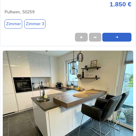
1.850 €
Pulheim, 50259
Zimmer
Zimmer 3
★
➦
➜
1 / 1