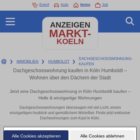
Event
Auto
Immo
Job
ANZEIGEN
MARKT-
KOELN
DACHGESCHOSSWOHNUNG-
❯
IMMOBILIEN
❯
HUMBOLDT
❯
KAUFEN
Dachgeschosswohnung kaufen in Köln Humboldt –
Wohnen über den Dächern der Stadt
Jetzt eine Dachgeschosswohnung in Köln Humboldt kaufen –
Helle & einzigartige Wohnungen
Dachgeschosswohnungen überzeugen mit viel Licht, einem
einzigartigen Ausblick und gemütlichem Wohnflair. Finde jetzt exklusive
Dachwohnungen zum Kauf in Köln.
Leider konnten wir derzeit keine passenden Objekte finden. Schauen Sie
Alle Cookies akzeptieren
Alle Cookies ablehnen
bald wieder vorbei!