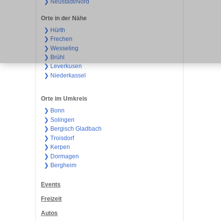
❯ Neustadt/Nord
Orte in der Nähe
❯ Hürth
❯ Frechen
❯ Wesseling
❯ Brühl
❯ Leverkusen
❯ Niederkassel
Orte im Umkreis
❯ Bonn
❯ Solingen
❯ Bergisch Gladbach
❯ Troisdorf
❯ Kerpen
❯ Dormagen
❯ Bergheim
Events
Freizeit
Autos