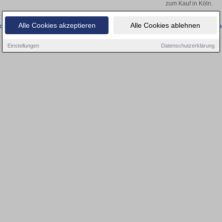
zum Kauf in Köln.
Alle Cookies akzeptieren
Alle Cookies ablehnen
onnten wir derzeit keine passenden Objekte finden. Schauen Sie bald wieder vo
Einstellungen
Datenschutzerklärung