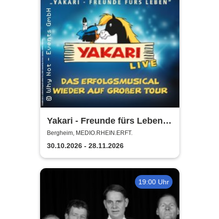
Yakari - Freunde fürs Leben -
Das Musical für die ganze
Bergheim, MEDIO.RHEIN.ERFT.
Familie
30.10.2026 - 28.11.2026
19:00 Uhr