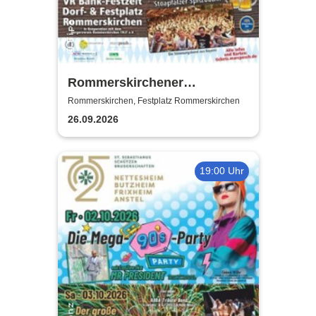
Rommerskirchener
Oktoberfest - Auf geht´s -
Rommerskirchen, Festplatz Rommerskirchen
pack mas!
26.09.2026
19:00 Uhr