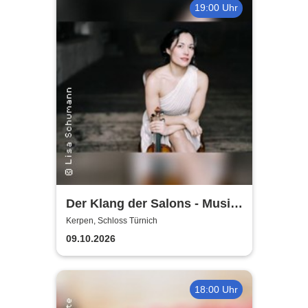
19:00 Uhr
Der Klang der Salons - Musik
und Gesellschaft bei Marcel
Kerpen, Schloss Türnich
Proust
09.10.2026
18:00 Uhr