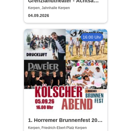
Grenzlandtheater - Achtsam
Morden durch bewusste
Kerpen, Jahnhalle Kerpen
Ernährung
04.09.2026
16:00 Uhr
1. Horremer Brunnenfest 2026
- Klüngelköpp, Druckluft,
Kerpen, Friedrich-Ebert-Platz Kerpen