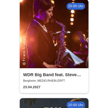
20:00 Uhr
WDR Big Band feat. Steve
Gadd - Master of Groove
Bergheim, MEDIO.RHEIN.ERFT.
23.04.2027
20:00 Uhr