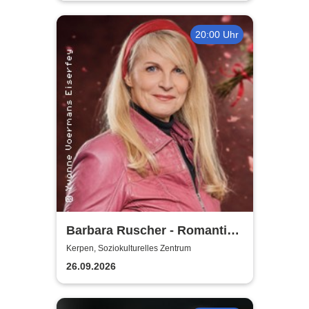
20:00 Uhr
Barbara Ruscher - Romantik,
aber zack, zack!
Kerpen, Soziokulturelles Zentrum
26.09.2026