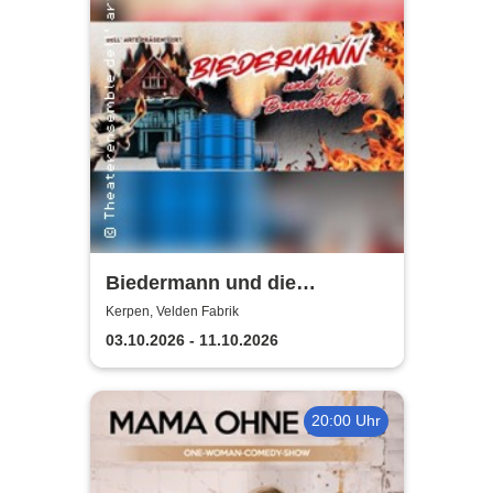
Biedermann und die
Brandstifter -
Kerpen, Velden Fabrik
Theaterensemble dell' arte
03.10.2026 - 11.10.2026
e.V.
20:00 Uhr