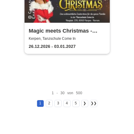
Magic meets Christmas -
Tanzschule Come In
Kerpen, Tanzschule Come In
26.12.2026 - 03.01.2027
1 - 30 von 500
1
2
3
4
5
❯
❯❯