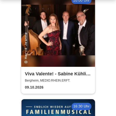
20:00 Uhr
Viva Valente! - Sabine Kühlich
& Jörg Seidel Trio - Tribute to
Bergheim, MEDIO.RHEIN.ERFT.
Catarina Vatente
09.10.2026
16:30 Uhr