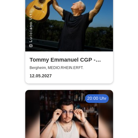
Tommy Emmanuel CGP -
Living in the Light Tour
Bergheim, MEDIO.RHEIN.ERFT.
12.05.2027
20:00 Uhr