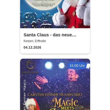
Santa Claus - das neue
Weihnachtsmusical (nicht
Kerpen, Erfthalle
nur) für Kinder
04.12.2026
15:00 Uhr