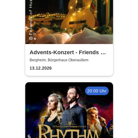
Advents-Konzert - Friends of
Music Oberaussem
Bergheim, Bürgerhaus Oberaußem
13.12.2026
20:00 Uhr