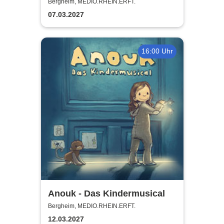
erfolgreich!
Bergheim, MEDIO.RHEIN.ERFT.
07.03.2027
16:00 Uhr
Anouk - Das Kindermusical
Bergheim, MEDIO.RHEIN.ERFT.
12.03.2027