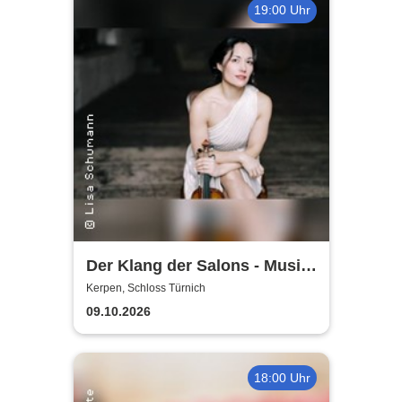
19:00 Uhr
Der Klang der Salons - Musik
und Gesellschaft bei Marcel
Kerpen, Schloss Türnich
Proust
09.10.2026
18:00 Uhr