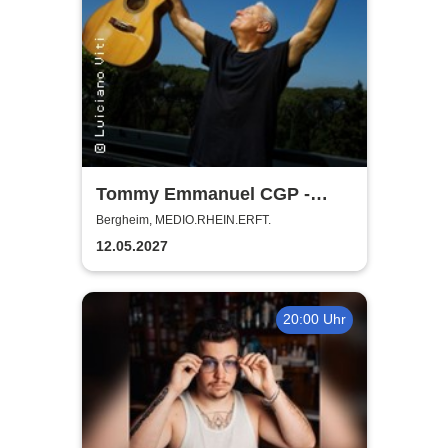
Tommy Emmanuel CGP -
Living in the Light Tour
Bergheim, MEDIO.RHEIN.ERFT.
12.05.2027
20:00 Uhr