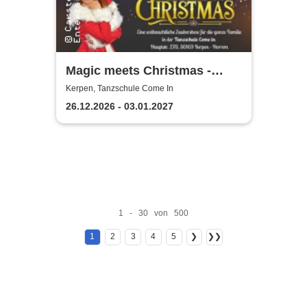
Magic meets Christmas -
Tanzschule Come In
Kerpen, Tanzschule Come In
26.12.2026 - 03.01.2027
1 - 30 von 500
1
2
3
4
5
❯
❯❯