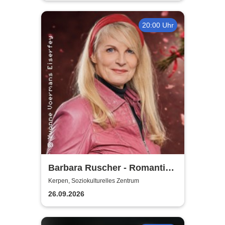
20:00 Uhr
Barbara Ruscher - Romantik,
aber zack, zack!
Kerpen, Soziokulturelles Zentrum
26.09.2026