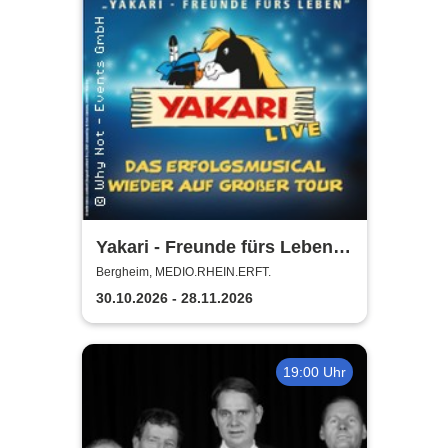
Yakari - Freunde fürs Leben -
Das Musical für die ganze
Bergheim, MEDIO.RHEIN.ERFT.
Familie
30.10.2026 - 28.11.2026
19:00 Uhr