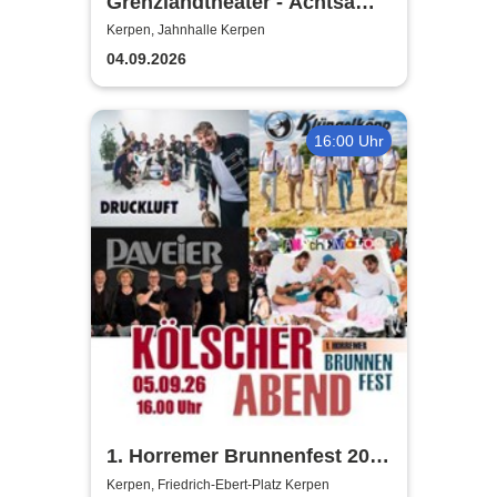
Grenzlandtheater - Achtsam
Morden durch bewusste
Kerpen, Jahnhalle Kerpen
Ernährung
04.09.2026
16:00 Uhr
1. Horremer Brunnenfest 2026
- Klüngelköpp, Druckluft,
Kerpen, Friedrich-Ebert-Platz Kerpen