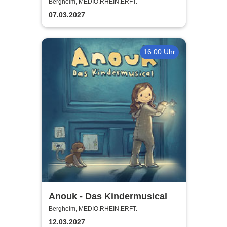
erfolgreich!
Bergheim, MEDIO.RHEIN.ERFT.
07.03.2027
16:00 Uhr
Anouk - Das Kindermusical
Bergheim, MEDIO.RHEIN.ERFT.
12.03.2027