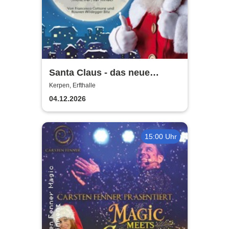
Santa Claus - das neue
Weihnachtsmusical (nicht
Kerpen, Erfthalle
nur) für Kinder
04.12.2026
15:00 Uhr