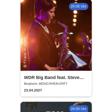
20:00 Uhr
WDR Big Band feat. Steve
Gadd - Master of Groove
Bergheim, MEDIO.RHEIN.ERFT.
23.04.2027
20:00 Uhr