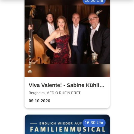
20:00 Uhr
Viva Valente! - Sabine Kühlich
& Jörg Seidel Trio - Tribute to
Bergheim, MEDIO.RHEIN.ERFT.
Catarina Vatente
09.10.2026
16:30 Uhr