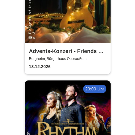
Advents-Konzert - Friends of
Music Oberaussem
Bergheim, Bürgerhaus Oberaußem
13.12.2026
20:00 Uhr