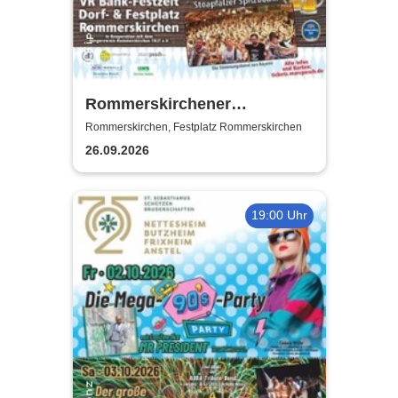
Rommerskirchener
Oktoberfest - Auf geht´s -
Rommerskirchen, Festplatz Rommerskirchen
pack mas!
26.09.2026
19:00 Uhr