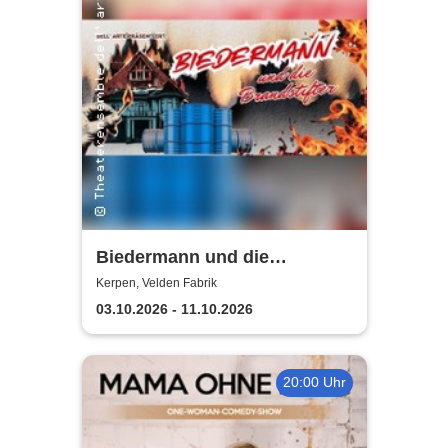
Biedermann und die
Brandstifter -
Kerpen, Velden Fabrik
Theaterensemble dell' arte
03.10.2026 - 11.10.2026
e.V.
20:00 Uhr